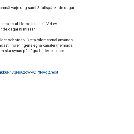
llanmål varje dag samt 3 fullspäckade dagar
 maxantal i fotbollshallen. Vid ev.
 de dagar ni missar.
lder och video. Detta bildmaterial används
dast i föreningens egna kanaler (hemsida,
rn ska synas på några bilder, eller har
gkkuRn3qNs6zcW-vDPfNVoQ/edit