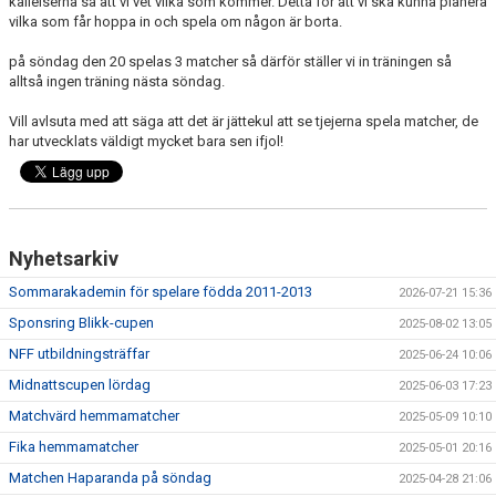
kallelserna så att vi vet vilka som kommer. Detta för att vi ska kunna planera
MATCHER
vilka som får hoppa in och spela om någon är borta.
BILDGALLERI
på söndag den 20 spelas 3 matcher så därför ställer vi in träningen så
alltså ingen träning nästa söndag.
DOKUMENT
Vill avlsuta med att säga att det är jättekul att se tjejerna spela matcher, de
har utvecklats väldigt mycket bara sen ifjol!
MEDLEMSKAP
Nyhetsarkiv
Sommarakademin för spelare födda 2011-2013
2026-07-21 15:36
Sponsring Blikk-cupen
2025-08-02 13:05
NFF utbildningsträffar
2025-06-24 10:06
Midnattscupen lördag
2025-06-03 17:23
Matchvärd hemmamatcher
2025-05-09 10:10
Fika hemmamatcher
2025-05-01 20:16
Matchen Haparanda på söndag
2025-04-28 21:06