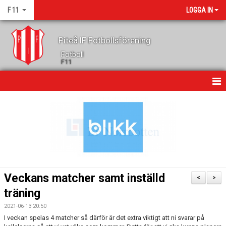
F 11
LOGGA IN
Piteå IF Fotbollsförening
Fotboll
F11
HEM
NYHETER
KALENDER
GÄSTBOK
Veckans matcher samt inställd
<
>
TRUPPEN
träning
2021-06-13 20:50
KONTAKT
I veckan spelas 4 matcher så därför är det extra viktigt att ni svarar på