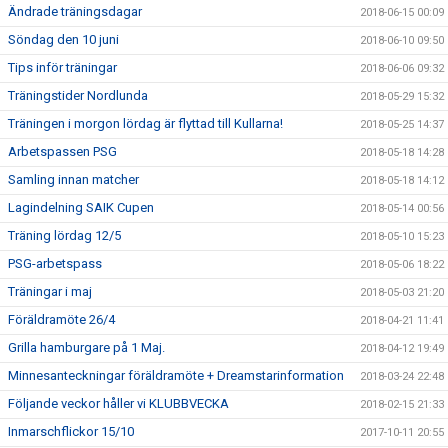
Ändrade träningsdagar
2018-06-15 00:09
Söndag den 10 juni
2018-06-10 09:50
Tips inför träningar
2018-06-06 09:32
Träningstider Nordlunda
2018-05-29 15:32
Träningen i morgon lördag är flyttad till Kullarna!
2018-05-25 14:37
Arbetspassen PSG
2018-05-18 14:28
Samling innan matcher
2018-05-18 14:12
Lagindelning SAIK Cupen
2018-05-14 00:56
Träning lördag 12/5
2018-05-10 15:23
PSG-arbetspass
2018-05-06 18:22
Träningar i maj
2018-05-03 21:20
Föräldramöte 26/4
2018-04-21 11:41
Grilla hamburgare på 1 Maj.
2018-04-12 19:49
Minnesanteckningar föräldramöte + Dreamstarinformation
2018-03-24 22:48
Följande veckor håller vi KLUBBVECKA
2018-02-15 21:33
Inmarschflickor 15/10
2017-10-11 20:55