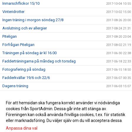
Inmarschflickor 15/10
2017-10-04 10:55
Vinteridrotter
2017-10-02 15:00
Ingen träning i morgon söndag 27/8
2017-08-26 20:00
Avslutning och ev allergier
2017-08-24 21:31
Piteligan
2017-08-20 23:04
Förfrågan Piteligan
2017-08-02 21:19
Träningen på söndag är kl 16.00
2017-06-30 22:38
Fadderträningarna på måndag och torsdag
2017-06-18 22:33
Fotografering på söndag
2017-06-15 18:50
Fadderkvällar 19/6 och 22/6
2017-06-07 00:35
Dagens träning
2017-06-03 15:07
Äntligen startar vi!
2017-05-24 23:55
Anmäl ditt barn här
För att hemsidan ska fungera korrekt använder vi nödvändiga
2017-05-11 17:17
cookies från SportAdmin. Dessa går inte att stänga av.
Välkomna till upptaktsträff för föräldrar till barn födda 2011
2017-04-24 12:30
Föreningen kan också använda frivilliga cookies, t.ex. för statistik
eller marknadsföring. Du väljer själv om du vill acceptera dessa.
Anpassa dina val