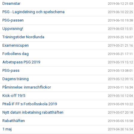
Dreamstar
2019-06-12 21:03
PSG - Lagindelning och spelschema
2019-06-10 22:25
PSG-passen
2019-06-10 19:38
Uppvisning!
2019-06-03 15:51
Träningstider Nordlunda
2019-05-25 16:07
Examenscupen
2019-05-21 21:16
Fotbollens dag
2019-05-21 17:11
Arbetspass PSG 2019
2019-05-19 15:12
PSG-pass
2019-05-13 08:01
Dagens träning
2019-05-12 09:15
Påminnelse: inmarschflickor
2019-05-11 16:34
Kick-off 19/5
2019-05-10 12:04
Piteå IF FF:s Fotbollsskola 2019
2019-05-09 10:22
Nytt datum inbetalning rabatthäften
2019-05-07 20:18
Rabatthäften
2019-05-05 15:58
1 maj
2019-04-30 16:54