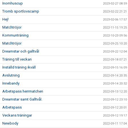
Inomhuscup
2023-02-27 08:59
Tromb sportlovscamp
2023-02-22 21:21
Hej!
2023-02-06 17:57
Matchtröjor
2022-11-15 19:25
Kommunträning
2022-10-23 09:56
Matchtröjor
2022-09-25 10:20
Dreamstar och galltvål
2022-09-22 12:04
Träning till veckan
2022-09-18 07:21
Inställd träning ikväll
2022-09-15 16:09
Avslutning
2022-09-14 20:35
Innebandy
2022-09-14 20:32
Arbetspass herrmatchen
2022-09-13 12:20
Dreamstar samt Galltvål.
2022-09-12 23:10
Arbetspass
2022-09-12 20:01
Veckans träningar
2022-09-12 19:17
Newbody
2022-09-11 17:04