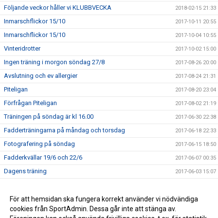
Följande veckor håller vi KLUBBVECKA
2018-02-15 21:33
Inmarschflickor 15/10
2017-10-11 20:55
Inmarschflickor 15/10
2017-10-04 10:55
Vinteridrotter
2017-10-02 15:00
Ingen träning i morgon söndag 27/8
2017-08-26 20:00
Avslutning och ev allergier
2017-08-24 21:31
Piteligan
2017-08-20 23:04
Förfrågan Piteligan
2017-08-02 21:19
Träningen på söndag är kl 16.00
2017-06-30 22:38
Fadderträningarna på måndag och torsdag
2017-06-18 22:33
Fotografering på söndag
2017-06-15 18:50
Fadderkvällar 19/6 och 22/6
2017-06-07 00:35
Dagens träning
2017-06-03 15:07
Äntligen startar vi!
2017-05-24 23:55
Anmäl ditt barn här
För att hemsidan ska fungera korrekt använder vi nödvändiga
2017-05-11 17:17
cookies från SportAdmin. Dessa går inte att stänga av.
Välkomna till upptaktsträff för föräldrar till barn födda 2011
2017-04-24 12:30