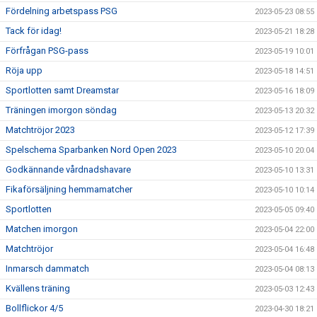
Fördelning arbetspass PSG
2023-05-23 08:55
Tack för idag!
2023-05-21 18:28
Förfrågan PSG-pass
2023-05-19 10:01
Röja upp
2023-05-18 14:51
Sportlotten samt Dreamstar
2023-05-16 18:09
Träningen imorgon söndag
2023-05-13 20:32
Matchtröjor 2023
2023-05-12 17:39
Spelschema Sparbanken Nord Open 2023
2023-05-10 20:04
Godkännande vårdnadshavare
2023-05-10 13:31
Fikaförsäljning hemmamatcher
2023-05-10 10:14
Sportlotten
2023-05-05 09:40
Matchen imorgon
2023-05-04 22:00
Matchtröjor
2023-05-04 16:48
Inmarsch dammatch
2023-05-04 08:13
Kvällens träning
2023-05-03 12:43
Bollflickor 4/5
2023-04-30 18:21