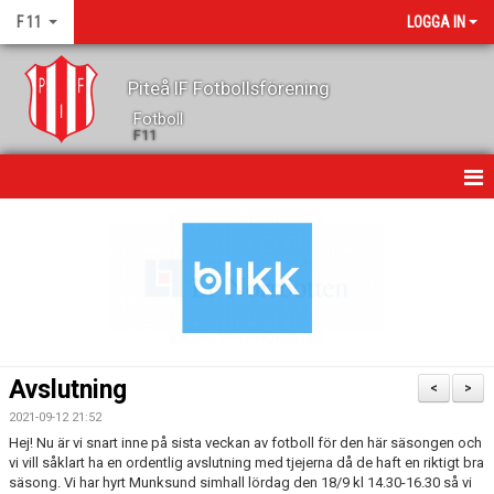
F 11
LOGGA IN
Piteå IF Fotbollsförening
Fotboll
F11
HEM
NYHETER
KALENDER
GÄSTBOK
Avslutning
<
>
TRUPPEN
2021-09-12 21:52
Hej! Nu är vi snart inne på sista veckan av fotboll för den här säsongen och
KONTAKT
vi vill såklart ha en ordentlig avslutning med tjejerna då de haft en riktigt bra
säsong. Vi har hyrt Munksund simhall lördag den 18/9 kl 14.30-16.30 så vi