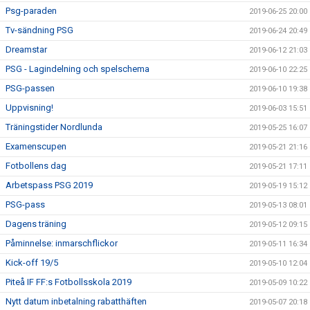
Psg-paraden
2019-06-25 20:00
Tv-sändning PSG
2019-06-24 20:49
Dreamstar
2019-06-12 21:03
PSG - Lagindelning och spelschema
2019-06-10 22:25
PSG-passen
2019-06-10 19:38
Uppvisning!
2019-06-03 15:51
Träningstider Nordlunda
2019-05-25 16:07
Examenscupen
2019-05-21 21:16
Fotbollens dag
2019-05-21 17:11
Arbetspass PSG 2019
2019-05-19 15:12
PSG-pass
2019-05-13 08:01
Dagens träning
2019-05-12 09:15
Påminnelse: inmarschflickor
2019-05-11 16:34
Kick-off 19/5
2019-05-10 12:04
Piteå IF FF:s Fotbollsskola 2019
2019-05-09 10:22
Nytt datum inbetalning rabatthäften
2019-05-07 20:18