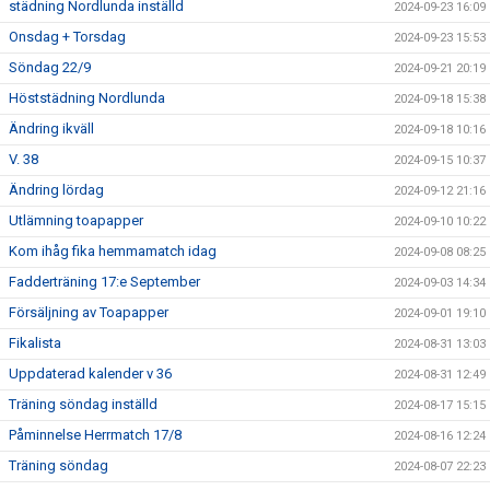
städning Nordlunda inställd
2024-09-23 16:09
Onsdag + Torsdag
2024-09-23 15:53
Söndag 22/9
2024-09-21 20:19
Höststädning Nordlunda
2024-09-18 15:38
Ändring ikväll
2024-09-18 10:16
V. 38
2024-09-15 10:37
Ändring lördag
2024-09-12 21:16
Utlämning toapapper
2024-09-10 10:22
Kom ihåg fika hemmamatch idag
2024-09-08 08:25
Fadderträning 17:e September
2024-09-03 14:34
Försäljning av Toapapper
2024-09-01 19:10
Fikalista
2024-08-31 13:03
Uppdaterad kalender v 36
2024-08-31 12:49
Träning söndag inställd
2024-08-17 15:15
Påminnelse Herrmatch 17/8
2024-08-16 12:24
Träning söndag
2024-08-07 22:23