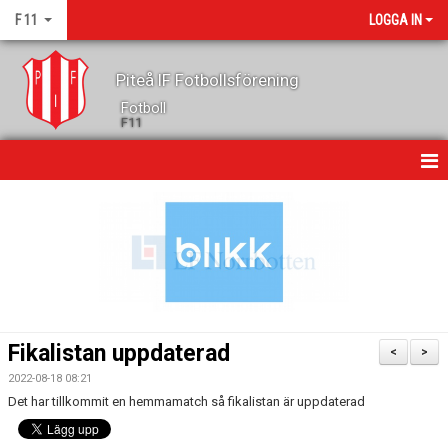
F 11
LOGGA IN
Piteå IF Fotbollsförening
Fotboll
F11
HEM
NYHETER
KALENDER
GÄSTBOK
Fikalistan uppdaterad
<
>
TRUPPEN
2022-08-18 08:21
Det har tillkommit en hemmamatch så fikalistan är uppdaterad
KONTAKT