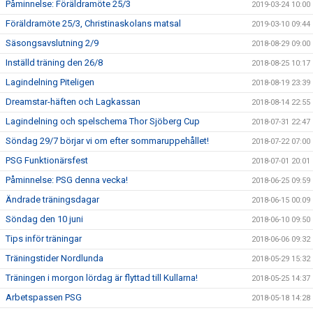
Påminnelse: Föräldramöte 25/3
2019-03-24 10:00
Föräldramöte 25/3, Christinaskolans matsal
2019-03-10 09:44
Säsongsavslutning 2/9
2018-08-29 09:00
Inställd träning den 26/8
2018-08-25 10:17
Lagindelning Piteligen
2018-08-19 23:39
Dreamstar-häften och Lagkassan
2018-08-14 22:55
Lagindelning och spelschema Thor Sjöberg Cup
2018-07-31 22:47
Söndag 29/7 börjar vi om efter sommaruppehållet!
2018-07-22 07:00
PSG Funktionärsfest
2018-07-01 20:01
Påminnelse: PSG denna vecka!
2018-06-25 09:59
Ändrade träningsdagar
2018-06-15 00:09
Söndag den 10 juni
2018-06-10 09:50
Tips inför träningar
2018-06-06 09:32
Träningstider Nordlunda
2018-05-29 15:32
Träningen i morgon lördag är flyttad till Kullarna!
2018-05-25 14:37
Arbetspassen PSG
2018-05-18 14:28