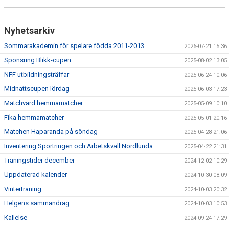
MATCHER
BILDGALLERI
Nyhetsarkiv
Sommarakademin för spelare födda 2011-2013
2026-07-21 15:36
DOKUMENT
Sponsring Blikk-cupen
2025-08-02 13:05
MEDLEMSKAP
NFF utbildningsträffar
2025-06-24 10:06
Midnattscupen lördag
2025-06-03 17:23
Matchvärd hemmamatcher
2025-05-09 10:10
Fika hemmamatcher
2025-05-01 20:16
Matchen Haparanda på söndag
2025-04-28 21:06
Inventering Sportringen och Arbetskväll Nordlunda
2025-04-22 21:31
Träningstider december
2024-12-02 10:29
Uppdaterad kalender
2024-10-30 08:09
Vinterträning
2024-10-03 20:32
Helgens sammandrag
2024-10-03 10:53
Kallelse
2024-09-24 17:29