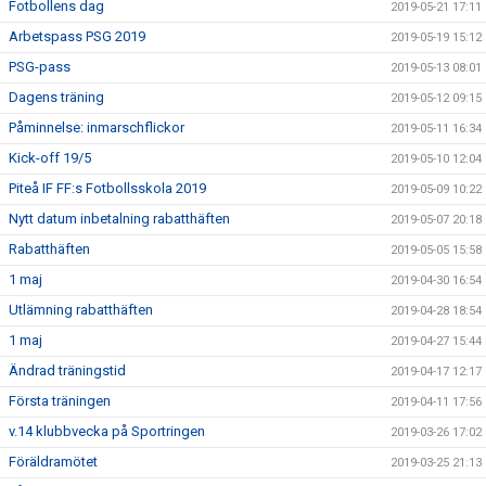
Fotbollens dag
2019-05-21 17:11
Arbetspass PSG 2019
2019-05-19 15:12
PSG-pass
2019-05-13 08:01
Dagens träning
2019-05-12 09:15
Påminnelse: inmarschflickor
2019-05-11 16:34
Kick-off 19/5
2019-05-10 12:04
Piteå IF FF:s Fotbollsskola 2019
2019-05-09 10:22
Nytt datum inbetalning rabatthäften
2019-05-07 20:18
Rabatthäften
2019-05-05 15:58
1 maj
2019-04-30 16:54
Utlämning rabatthäften
2019-04-28 18:54
1 maj
2019-04-27 15:44
Ändrad träningstid
2019-04-17 12:17
Första träningen
2019-04-11 17:56
v.14 klubbvecka på Sportringen
2019-03-26 17:02
Föräldramötet
2019-03-25 21:13