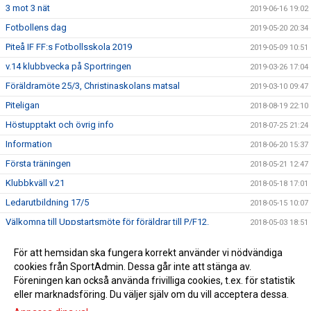
3 mot 3 nät
2019-06-16 19:02
Fotbollens dag
2019-05-20 20:34
Piteå IF FF:s Fotbollsskola 2019
2019-05-09 10:51
v.14 klubbvecka på Sportringen
2019-03-26 17:04
Föräldramöte 25/3, Christinaskolans matsal
2019-03-10 09:47
Piteligan
2018-08-19 22:10
Höstupptakt och övrig info
2018-07-25 21:24
Information
2018-06-20 15:37
Första träningen
2018-05-21 12:47
Klubbkväll v.21
2018-05-18 17:01
Ledarutbildning 17/5
2018-05-15 10:07
Välkomna till Uppstartsmöte för föräldrar till P/F12.
2018-05-03 18:51
Anmäl dig som ledare
2018-03-20 18:18
För att hemsidan ska fungera korrekt använder vi nödvändiga
Vi hälsar alla barn födda 2012 och deras föräldrar
cookies från SportAdmin. Dessa går inte att stänga av.
2018-02-14 22:40
välkommen till föreningen Piteå IF FF.
Föreningen kan också använda frivilliga cookies, t.ex. för statistik
eller marknadsföring. Du väljer själv om du vill acceptera dessa.