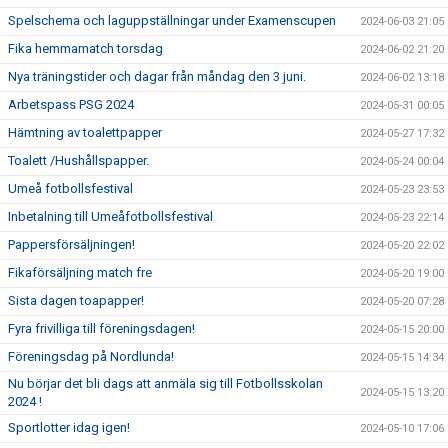
Spelschema och laguppställningar under Examenscupen
2024-06-03 21:05
Fika hemmamatch torsdag
2024-06-02 21:20
Nya träningstider och dagar från måndag den 3 juni.
2024-06-02 13:18
Arbetspass PSG 2024
2024-05-31 00:05
Hämtning av toalettpapper
2024-05-27 17:32
Toalett /Hushållspapper.
2024-05-24 00:04
Umeå fotbollsfestival
2024-05-23 23:53
Inbetalning till Umeåfotbollsfestival
2024-05-23 22:14
Pappersförsäljningen!
2024-05-20 22:02
Fikaförsäljning match fre
2024-05-20 19:00
Sista dagen toapapper!
2024-05-20 07:28
Fyra frivilliga till föreningsdagen!
2024-05-15 20:00
Föreningsdag på Nordlunda!
2024-05-15 14:34
Nu börjar det bli dags att anmäla sig till Fotbollsskolan
2024-05-15 13:20
2024 !
Sportlotter idag igen!
2024-05-10 17:06