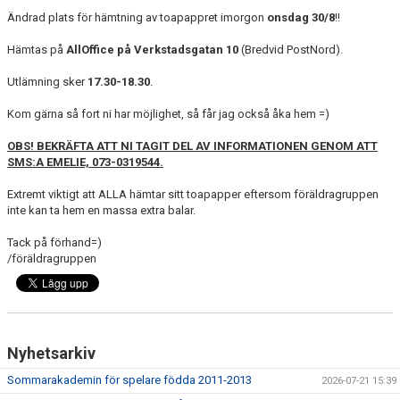
DOKUMENT
Ändrad plats för hämtning av toapappret imorgon
onsdag 30/8
!!
BILDGALLERI
Hämtas på
AllOffice på Verkstadsgatan 10
(Bredvid PostNord).
Utlämning sker
17.30-18.30
.
KONTAKT
Kom gärna så fort ni har möjlighet, så får jag också åka hem =)
MEDLEMSSKAP
OBS! BEKRÄFTA ATT NI TAGIT
DEL AV INFORMATIONEN GENOM ATT
SMS:A EMELIE, 073-0319544.
Extremt viktigt att ALLA hämtar sitt toapapper eftersom föräldragruppen
inte kan ta hem en massa extra balar.
Tack på förhand=)
/föräldragruppen
Nyhetsarkiv
Sommarakademin för spelare födda 2011-2013
2026-07-21 15:39