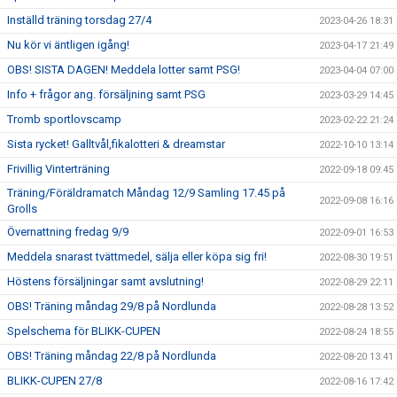
Inställd träning torsdag 27/4
2023-04-26 18:31
Nu kör vi äntligen igång!
2023-04-17 21:49
OBS! SISTA DAGEN! Meddela lotter samt PSG!
2023-04-04 07:00
Info + frågor ang. försäljning samt PSG
2023-03-29 14:45
Tromb sportlovscamp
2023-02-22 21:24
Sista rycket! Galltvål,fikalotteri & dreamstar
2022-10-10 13:14
Frivillig Vinterträning
2022-09-18 09:45
Träning/Föräldramatch Måndag 12/9 Samling 17.45 på
2022-09-08 16:16
Grolls
Övernattning fredag 9/9
2022-09-01 16:53
Meddela snarast tvättmedel, sälja eller köpa sig fri!
2022-08-30 19:51
Höstens försäljningar samt avslutning!
2022-08-29 22:11
OBS! Träning måndag 29/8 på Nordlunda
2022-08-28 13:52
Spelschema för BLIKK-CUPEN
2022-08-24 18:55
OBS! Träning måndag 22/8 på Nordlunda
2022-08-20 13:41
BLIKK-CUPEN 27/8
2022-08-16 17:42