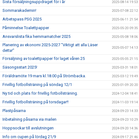
Sista försäljningsuppdraget för i år
2025-08-14 19:53
Sommarakademin!
2025-07-08 22:12
Arbetspass PSG 2025
2025-06-11 21:54
Påminnelse Toalettpapper
2025-05-20 09:35
Ansvarslista fika hemmamatcher 2025
2025-05-08 18:06
Planering av ekonomi 2025-2027 "Viktigt att alla Läser
2025-05-07 14:13
detta!"
Försäljning av toalettpapper för laget våren 25
2025-05-05 21:15
Säsongsstart 2025!
2025-03-31 18:01
Föräldramöte 19 mars kl.18.00 på Strömbacka.
2025-03-12 19:49
Frivillig fotbollsträning på söndag 12/1
2025-01-09 20:20
Ny tid och plats för frivillig fotbollsträning.
2024-12-04 18:41
Frivillig fotbollsträning på torsdagar!!
2024-11-03 19:14
Plastpåsarna
2024-09-23 14:33
Inbetalning påsarna via mailen
2024-09-23 10:29
Hoppsockar till avslutningen
2024-09-20 14:36
Info om cupen på lördag 21/9
2024-09-17 21:46