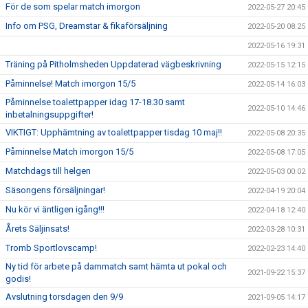
För de som spelar match imorgon
2022-05-27 20:45
Info om PSG, Dreamstar & fikaförsäljning
2022-05-20 08:25
2022-05-16 19:31
Träning på Pitholmsheden Uppdaterad vägbeskrivning
2022-05-15 12:15
Påminnelse! Match imorgon 15/5
2022-05-14 16:03
Påminnelse toalettpapper idag 17-18.30 samt
2022-05-10 14:46
inbetalningsuppgifter!
VIKTIGT: Upphämtning av toalettpapper tisdag 10 maj!!
2022-05-08 20:35
Påminnelse Match imorgon 15/5
2022-05-08 17:05
Matchdags till helgen
2022-05-03 00:02
Säsongens försäljningar!
2022-04-19 20:04
Nu kör vi äntligen igång!!!
2022-04-18 12:40
Årets Säljinsats!
2022-03-28 10:31
Tromb Sportlovscamp!
2022-02-23 14:40
Ny tid för arbete på dammatch samt hämta ut pokal och
2021-09-22 15:37
godis!
Avslutning torsdagen den 9/9
2021-09-05 14:17