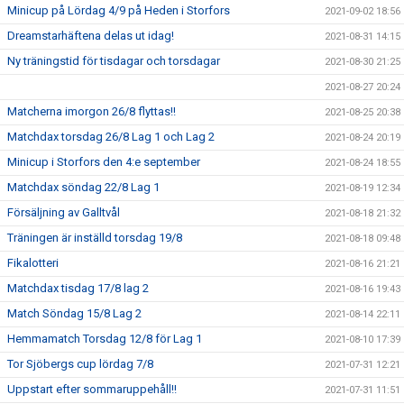
Minicup på Lördag 4/9 på Heden i Storfors
2021-09-02 18:56
Dreamstarhäftena delas ut idag!
2021-08-31 14:15
Ny träningstid för tisdagar och torsdagar
2021-08-30 21:25
2021-08-27 20:24
Matcherna imorgon 26/8 flyttas!!
2021-08-25 20:38
Matchdax torsdag 26/8 Lag 1 och Lag 2
2021-08-24 20:19
Minicup i Storfors den 4:e september
2021-08-24 18:55
Matchdax söndag 22/8 Lag 1
2021-08-19 12:34
Försäljning av Galltvål
2021-08-18 21:32
Träningen är inställd torsdag 19/8
2021-08-18 09:48
Fikalotteri
2021-08-16 21:21
Matchdax tisdag 17/8 lag 2
2021-08-16 19:43
Match Söndag 15/8 Lag 2
2021-08-14 22:11
Hemmamatch Torsdag 12/8 för Lag 1
2021-08-10 17:39
Tor Sjöbergs cup lördag 7/8
2021-07-31 12:21
Uppstart efter sommaruppehåll!!
2021-07-31 11:51