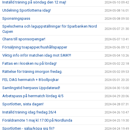
Inställd träning på söndag den 12 maj!
2024-05-10 09:42
Utdelning Sportlotterna idag!
2024-05-08 16:01
Sponsringspass
2024-05-08 09:50
Spelschema och laguppställningar för Sparbanken Nord
2024-05-07 21:30
Cupen
Chans till sponsorpengar!
2024-05-07 13:41
Försäljning toapapper/hushållspapper
2024-05-06 09:12
Viktig info inför matchen idag mot SAIK!!!
2024-05-04 10:26
Fattas en i kiosken nu på lördag!
2024-05-02 22:18
Rättelse för träning imorgon fredag.
2024-05-02 09:53
FEL DAG herrmatch + 8 bollpojkar
2024-05-01 20:20
Samlingstid herrpass Uppdaterad!
2024-04-30 15:00
Arbetspass på herrmatch lördag 4/5
2024-04-29 20:06
Sportlotten, sista dagen!
2024-04-28 07:31
Inställd träning idag fredag 26/4
2024-04-26 10:47
Föräldramöte 1 maj kl.17.00 på Nordlunda
2024-04-25 19:30
Sportlotten - sälja/köpa sig fri?
2024-04-24 19:49