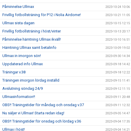
Påminnelse Ullmax
2023-10-24 10:06
Frivillig fotbollsträning för P12 i Nolia Airdome!
2023-10-21 11:05
Ullmax sista dagen
2023-10-15 12:15
Frivillig fotbollsträning i höst/vinter
2023-10-13 20:17
Påminnelse hämtning Ullmax ikväll!
2023-10-10 16:51
Hämtning Ullmax samt betalinfo
2023-10-09 19:02
Ullmax in imorgon sön!
2023-09-30 14:34
Uppdaterad info Ullmax
2023-09-18 14:42
Träningar v.38
2023-09-18 12:22
Träningen imorgon lördag inställd
2023-09-15 11:41
Avslutning söndag 24/9
2023-09-12 11:15
Ullmaxinformation!!
2023-09-11 20:48
OBS!! Träningstider för måndag och onsdag v.37
2023-09-11 12:32
Nu säljer vi Ullmax! Starta redan idag!
2023-09-05 14:47
OBS!! Träningstider för onsdag och lördag v.36
2023-09-04 17:35
Ullmax i höst!
2023-09-04 14:21