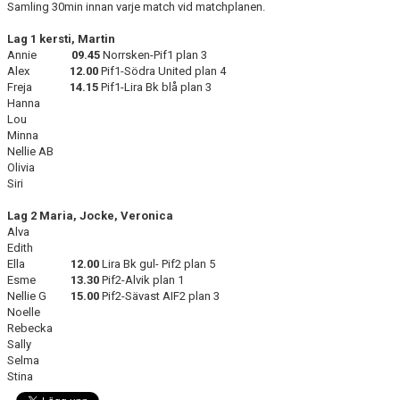
Samling 30min innan varje match vid matchplanen.
DOKUMENT
Lag 1 kersti, Martin
KONTAKT
Annie
09.45
Norrsken-Pif1 plan 3
Alex
12.00
Pif1-Södra United plan 4
GÄSTBOK
Freja
14.15
Pif1-Lira Bk blå plan 3
Hanna
Lou
MEDLEMSSKAP
Minna
Nellie AB
BYTE/SÄLJ/KÖP
Olivia
Siri
Lag 2 Maria, Jocke, Veronica
Alva
Edith
Ella
12.00
Lira Bk gul- Pif2 plan 5
Esme
13.30
Pif2-Alvik plan 1
Nellie G
15.00
Pif2-Sävast AIF2 plan 3
Noelle
Rebecka
Sally
Selma
Stina