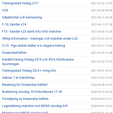
Träningsstart tisdag 27/7
2021-07-26 13:59
V.26
2021-06-28 08:48
Säljaktivitet och bemanning
2021-06-15 20:48
F-13, händer v.24
2021-06-13 21:28
F13 - händer v.23 samt info inför matcher
2021-06-06 16:28
Viktig information - träningar och matcher under v.22
2021-05-29 22:51
21/5 - Pga vädret ställer vi in dagens träning
2021-05-21 13:40
Dreamstarhäften
2021-05-05 21:48
Inställd träning fredag 23/4 och 30/4, Klubbvecka
2021-04-22 19:10
Sportringen
Träningsstart fredag 23/4 + övrig info
2021-04-01 09:41
Saknar 1 st matchtröja
2020-10-03 16:39
Betalning för Dreamstar-häften!
2020-09-28 16:53
Avslutning söndag 13/9 Nordlunda 17-18
2020-09-10 20:09
Försäljning av Dreamstar-häften
2020-09-03 21:21
Lagindelning matcher mot MSSK söndag 6/9
2020-09-02 18:42
Matcher mot MSSK söndag 6/9