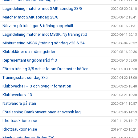
2020-08-25 21:24
Lagindelning matcher mot SAIK söndag 23/8
2020-08-20 21:18
Matcher mot SAIK söndag 23/8
2020-08-12 18:41
Närvaro på träningar & träningsuppehåll
2020-06-16 21:31
Lagindelning matcher mot MSSK. Ny träningstid
2020-06-11 20:13
Miniturnering MSSK / träning söndag v.23 & 24
2020-06-04 20:32
Klubbkläder och träningstider
2020-05-16 20:36
Representant ungdomsråd f13
2020-05-13 08:00
Första träning 3/5 och info om Dreamstar-häften
2020-05-03 15:38
Träningsstart söndag 3/5
2020-04-22 18:00
Klubbvecka F-13 och övrig information
2020-03-25 18:48
Klubbvecka v. 13
2020-03-21 10:30
Nattvandra på stan
2020-03-11 10:57
Föreläsning Barnkonventionen är svensk lag
2020-02-05 14:59
Idrottsauktionen.se
2019-11-26 14:17
Idrottsauktionen.se
2019-11-20 10:21
Munksundsdagen lördag 7/9