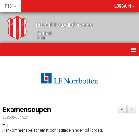
F 13
LOGGA IN
Piteå IF Fotbollsförening
Fotboll
F 13
HEM
NYHETER
KALENDER
MATCHER
Examenscupen
<
>
TRUPPEN
2023-06-06 13:21
Hej
BILDGALLERI
Här kommer spelschemat och lagindelningen på lördag.