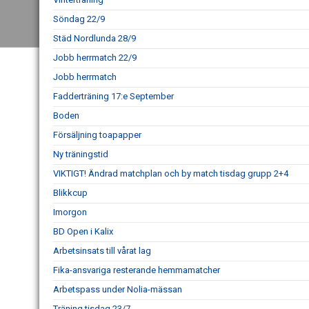
Söndag 22/9
Städ Nordlunda 28/9
Jobb herrmatch 22/9
Jobb herrmatch
Fadderträning 17:e September
Boden
Försäljning toapapper
Ny träningstid
VIKTIGT! Ändrad matchplan och by match tisdag grupp 2+4
Blikkcup
Imorgon
BD Open i Kalix
Arbetsinsats till vårat lag
Fika-ansvariga resterande hemmamatcher
Arbetspass under Nolia-mässan
Träning tisdag 23/7