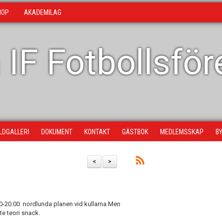
HOP
AKADEMILAG
 IF Fotbollsfö
ILDGALLERI
DOKUMENT
KONTAKT
GÄSTBOK
MEDLEMSSKAP
B
<
>
-20.00 nordlunda planen vid kullarna.Men
te teori snack.