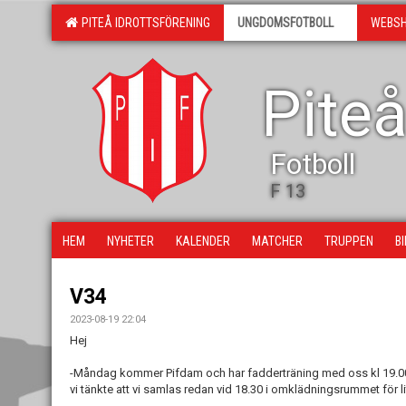
PITEÅ IDROTTSFÖRENING
UNGDOMSFOTBOLL
WEBS
Piteå
Fotboll
F 13
HEM
NYHETER
KALENDER
MATCHER
TRUPPEN
B
V34
2023-08-19 22:04
Hej
-Måndag kommer Pifdam och har fadderträning med oss kl 19.00
vi tänkte att vi samlas redan vid 18.30 i omklädningsrummet för li