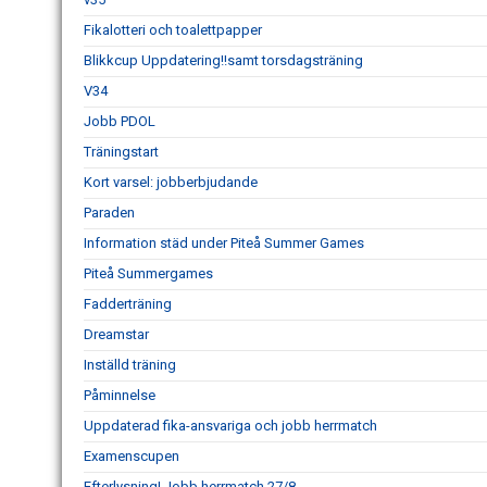
Fikalotteri och toalettpapper
Blikkcup Uppdatering!!samt torsdagsträning
V34
Jobb PDOL
Träningstart
Kort varsel: jobberbjudande
Paraden
Information städ under Piteå Summer Games
Piteå Summergames
Fadderträning
Dreamstar
Inställd träning
Påminnelse
Uppdaterad fika-ansvariga och jobb herrmatch
Examenscupen
Efterlysning! Jobb herrmatch 27/8