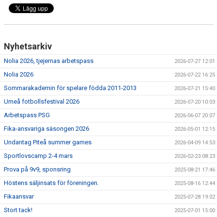
DOKUMENT
KONTAKT
Nyhetsarkiv
GÄSTBOK
Nolia 2026, tjejernas arbetspass
2026-07-27 12:01
MEDLEMSSKAP
Nolia 2026
2026-07-22 16:25
Sommarakademin för spelare födda 2011-2013
BYTE/SÄLJ/KÖP
2026-07-21 15:40
Umeå fotbollsfestival 2026
2026-07-20 10:03
Arbetspass PSG
2026-06-07 20:07
Fika-ansvariga säsongen 2026
2026-05-01 12:15
Undantag Piteå summer games
2026-04-09 14:53
Sportlovscamp 2-4 mars
2026-02-23 08:23
Prova på 9v9, sponsring
2025-08-21 17:46
Höstens säljinsats för föreningen.
2025-08-16 12:44
Fikaansvar
2025-07-28 19:02
Stort tack!
2025-07-01 15:00