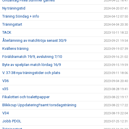
Undantag Piteå Summer games
2024-04-22 18:47
Ny träningstid
2024-04-20 07:41
Träning Söndag + info
2024-04-12 07:50
Träningstart
2024-04-04 20:30
TACK
2023-10-11 18:22
Återlämning av matchtröja senast 30/9
2023-09-21 19:54
Kvällens träning
2023-09-19 07:39
Föräldramatch 19/9, avslutning 7/10
2023-09-16 21:02
Byte av spelplan match lördag 16/9
2023-09-15 19:59
V. 37-38 nya träningstider och plats
2023-09-11 18:06
V36
2023-09-04 20:40
v35
2023-08-28 19:41
Fikalotteri och toalettpapper
2023-08-22 19:17
Blikkcup Uppdatering!!samt torsdagsträning
2023-08-22 17:22
V34
2023-08-19 22:04
Jobb PDOL
2023-07-25 12:31