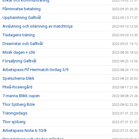
Enkät och kommunträning
2022-10-02 21:31
Påminnelse betalning
2022-09-29 20:25
Upphämtning Galltvål
2022-09-13 17:27
Avslutning och inlämning av matchtröja
2022-09-10 12:50
Tisdagens träning
2022-09-03 12:35
Dreamstar och Galltvål
2022-09-01 19:12
Mssk dagen + v36
2022-08-30 18:52
Försäljning Galltvål
2022-08-25 13:56
Arbetspass Pif Herrmatch lördag 3/9
2022-08-24 19:13
Spelschema blikk
2022-08-23 20:02
Piteå-Rosengård
2022-08-17 21:36
7-manna Blikk cupen
2022-08-08 21:26
Thor Sjöberg Böle
2022-08-02 22:26
Träningsdags
2022-07-31 22:23
Thor sjöberg
2022-07-21 21:57
Arbetspass Nolia 6-10/8
2022-07-21 00:33