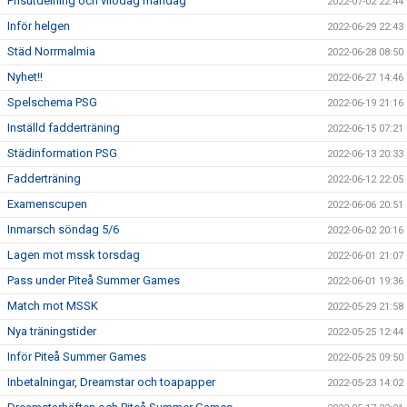
Prisutdelning och vilodag måndag
2022-07-02 22:44
Inför helgen
2022-06-29 22:43
Städ Norrmalmia
2022-06-28 08:50
Nyhet!!
2022-06-27 14:46
Spelschema PSG
2022-06-19 21:16
Inställd fadderträning
2022-06-15 07:21
Städinformation PSG
2022-06-13 20:33
Fadderträning
2022-06-12 22:05
Examenscupen
2022-06-06 20:51
Inmarsch söndag 5/6
2022-06-02 20:16
Lagen mot mssk torsdag
2022-06-01 21:07
Pass under Piteå Summer Games
2022-06-01 19:36
Match mot MSSK
2022-05-29 21:58
Nya träningstider
2022-05-25 12:44
Inför Piteå Summer Games
2022-05-25 09:50
Inbetalningar, Dreamstar och toapapper
2022-05-23 14:02