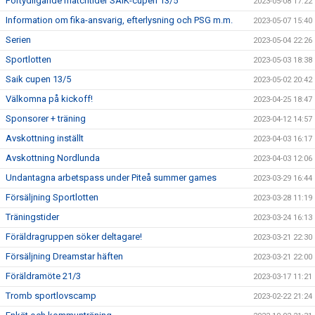
Förtydligande matchtider SAIK-cupen 13/5
2023-05-08 17:22
Information om fika-ansvarig, efterlysning och PSG m.m.
2023-05-07 15:40
Serien
2023-05-04 22:26
Sportlotten
2023-05-03 18:38
Saik cupen 13/5
2023-05-02 20:42
Välkomna på kickoff!
2023-04-25 18:47
Sponsorer + träning
2023-04-12 14:57
Avskottning inställt
2023-04-03 16:17
Avskottning Nordlunda
2023-04-03 12:06
Undantagna arbetspass under Piteå summer games
2023-03-29 16:44
Försäljning Sportlotten
2023-03-28 11:19
Träningstider
2023-03-24 16:13
Föräldragruppen söker deltagare!
2023-03-21 22:30
Försäljning Dreamstar häften
2023-03-21 22:00
Föräldramöte 21/3
2023-03-17 11:21
Tromb sportlovscamp
2023-02-22 21:24