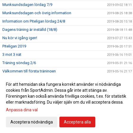
Munksundsdagen lördag 7/9
2019-09-02 18:11
Munksundsdagen och övrig information
2019-08-25 18:38
Information om Piteligan lördag 24/8
2019-08-20 15:18
Dagens träning är inställd (18/8)
2019-08-18 11:48
Nu kör vi igång igen!
2019-07-27 15:43
Piteligan 2019
2019-06-20 17:51
3 mot 3 nät
2019-06-16 19:01
Träning söndag 2/6
2019-05-31 21:16
Välkommen till första träningen
2019-05-16 21:17
Välkomna till Uppstartsmöte för föräldrar till P/F13
2019-04-28 20:12
För att hemsidan ska fungera korrekt använder vi nödvändiga
Vi hälsar alla barn födda 2013 och deras föräldrar
cookies från SportAdmin. Dessa går inte att stänga av.
2019-01-22 15:21
välkomna till Piteå IF FF.
Föreningen kan också använda frivilliga cookies, t.ex. för statistik
eller marknadsföring. Du väljer själv om du vill acceptera dessa.
Anpassa dina val
Cookie-inställningar
Gå till Webbversion
Acceptera nödvändiga
Acceptera alla