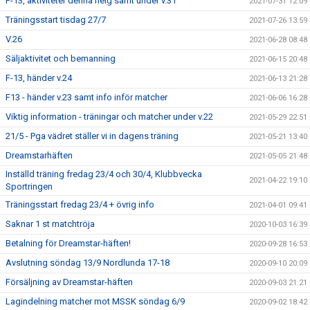
F-13, aktiviteter denna helg samt under v.31
2021-07-31 12:09
Träningsstart tisdag 27/7
2021-07-26 13:59
V.26
2021-06-28 08:48
Säljaktivitet och bemanning
2021-06-15 20:48
F-13, händer v.24
2021-06-13 21:28
F13 - händer v.23 samt info inför matcher
2021-06-06 16:28
Viktig information - träningar och matcher under v.22
2021-05-29 22:51
21/5 - Pga vädret ställer vi in dagens träning
2021-05-21 13:40
Dreamstarhäften
2021-05-05 21:48
Inställd träning fredag 23/4 och 30/4, Klubbvecka
2021-04-22 19:10
Sportringen
Träningsstart fredag 23/4 + övrig info
2021-04-01 09:41
Saknar 1 st matchtröja
2020-10-03 16:39
Betalning för Dreamstar-häften!
2020-09-28 16:53
Avslutning söndag 13/9 Nordlunda 17-18
2020-09-10 20:09
Försäljning av Dreamstar-häften
2020-09-03 21:21
Lagindelning matcher mot MSSK söndag 6/9
2020-09-02 18:42