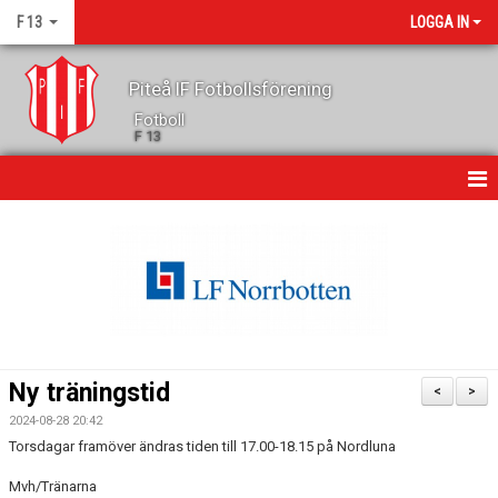
F 13
LOGGA IN
Piteå IF Fotbollsförening
Fotboll
F 13
HEM
NYHETER
KALENDER
MATCHER
Ny träningstid
<
>
TRUPPEN
2024-08-28 20:42
Torsdagar framöver ändras tiden till 17.00-18.15 på Nordluna
BILDGALLERI
Mvh/Tränarna