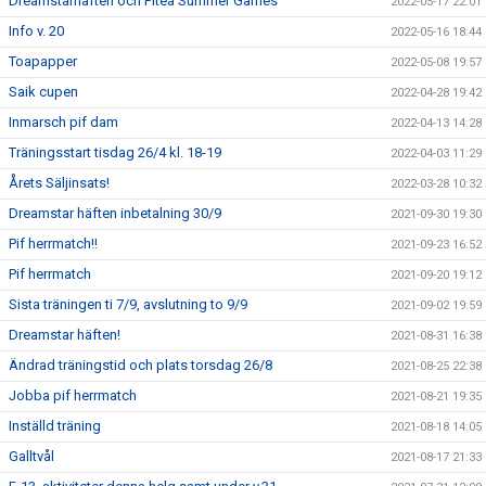
Dreamstarhäften och Piteå Summer Games
2022-05-17 22:01
Info v. 20
2022-05-16 18:44
Toapapper
2022-05-08 19:57
Saik cupen
2022-04-28 19:42
Inmarsch pif dam
2022-04-13 14:28
Träningsstart tisdag 26/4 kl. 18-19
2022-04-03 11:29
Årets Säljinsats!
2022-03-28 10:32
Dreamstar häften inbetalning 30/9
2021-09-30 19:30
Pif herrmatch!!
2021-09-23 16:52
Pif herrmatch
2021-09-20 19:12
Sista träningen ti 7/9, avslutning to 9/9
2021-09-02 19:59
Dreamstar häften!
2021-08-31 16:38
Ändrad träningstid och plats torsdag 26/8
2021-08-25 22:38
Jobba pif herrmatch
2021-08-21 19:35
Inställd träning
2021-08-18 14:05
Galltvål
2021-08-17 21:33