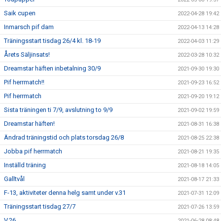
Saik cupen
2022-04-28 19:42
Inmarsch pif dam
2022-04-13 14:28
Träningsstart tisdag 26/4 kl. 18-19
2022-04-03 11:29
Årets Säljinsats!
2022-03-28 10:32
Dreamstar häften inbetalning 30/9
2021-09-30 19:30
Pif herrmatch!!
2021-09-23 16:52
Pif herrmatch
2021-09-20 19:12
Sista träningen ti 7/9, avslutning to 9/9
2021-09-02 19:59
Dreamstar häften!
2021-08-31 16:38
Ändrad träningstid och plats torsdag 26/8
2021-08-25 22:38
Jobba pif herrmatch
2021-08-21 19:35
Inställd träning
2021-08-18 14:05
Galltvål
2021-08-17 21:33
F-13, aktiviteter denna helg samt under v.31
2021-07-31 12:09
Träningsstart tisdag 27/7
2021-07-26 13:59
V.26
2021-06-28 08:48