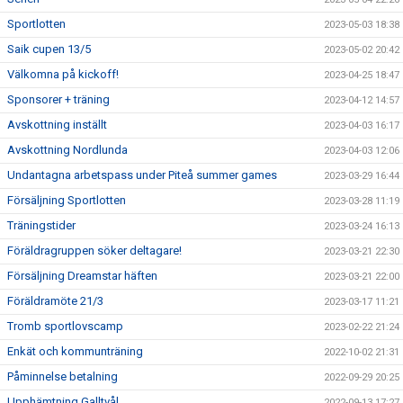
Sportlotten
2023-05-03 18:38
Saik cupen 13/5
2023-05-02 20:42
Välkomna på kickoff!
2023-04-25 18:47
Sponsorer + träning
2023-04-12 14:57
Avskottning inställt
2023-04-03 16:17
Avskottning Nordlunda
2023-04-03 12:06
Undantagna arbetspass under Piteå summer games
2023-03-29 16:44
Försäljning Sportlotten
2023-03-28 11:19
Träningstider
2023-03-24 16:13
Föräldragruppen söker deltagare!
2023-03-21 22:30
Försäljning Dreamstar häften
2023-03-21 22:00
Föräldramöte 21/3
2023-03-17 11:21
Tromb sportlovscamp
2023-02-22 21:24
Enkät och kommunträning
2022-10-02 21:31
Påminnelse betalning
2022-09-29 20:25
Upphämtning Galltvål
2022-09-13 17:27