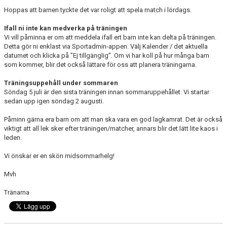
DOKUMENT
Hoppas att barnen tyckte det var roligt att spela match i lördags.
KONTAKT
Ifall ni inte kan medverka på träningen
Vi vill påminna er om att meddela ifall ert barn inte kan delta på träningen.
Detta gör ni enklast via Sportadmin-appen. Välj Kalender / det aktuella
GÄSTBOK
datumet och klicka på ”Ej tillgänglig”. Om vi har koll på hur många barn
som kommer, blir det också lättare för oss att planera träningarna.
MEDLEMSSKAP
Träningsuppehåll under sommaren
Söndag 5 juli är den sista träningen innan sommaruppehållet. Vi startar
BYTE/SÄLJ/KÖP
sedan upp igen söndag 2 augusti.
Påminn gärna era barn om att man ska vara en god lagkamrat. Det är också
viktigt att all lek sker efter träningen/matcher, annars blir det lätt lite kaos i
leden.
Vi önskar er en skön midsommarhelg!
Mvh
Tränarna