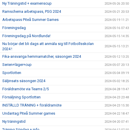
Ny Träningstid + examenscup
2024-05-26 20:50
Ramschema arbetspass, PSG 2024
2024-05-21 20:53
Arbetspass Piteå Summer Games
2024-05-19 11:21
Föreningsdag
2024-05-16 07:43
Föreningsdag på Nordlunda!
2024-05-15 14:35
Nu börjar det bli dags att anmäla sig till Fotbollsskolan
2024-05-15 13:21
2024 !
Fika-ansvariga hemmamatcher, säsongen 2024
2024-05-12 13:25
Serien+läger+cup
2024-05-07 20:13
Sportlotten
2024-05-04 09:19
Säljinsats säsongen 2024
2024-05-02 18:25
Föräldramöte via Teams 2/5
2024-04-28 19:47
Försäljning Sportlotten
2024-04-23 23:48
INSTÄLLD TRÄNING + föräldramöte
2024-04-23 15:30
Undantag Piteå Summer games
2024-04-22 18:47
Ny träningstid
2024-04-20 07:41
Träning Söndag + info
2024-04-12 07:50