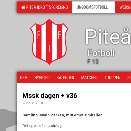
PITEÅ IDROTTSFÖRENING
UNGDOMSFOTBOLL
WEBS
Piteå
Fotboll
F 13
HEM
NYHETER
KALENDER
MATCHER
TRUPPEN
B
Mssk dagen + v36
2022-08-30 18:52
Samling 30min Parken, mitt emot simhallen
Det spelas 1 match/lag