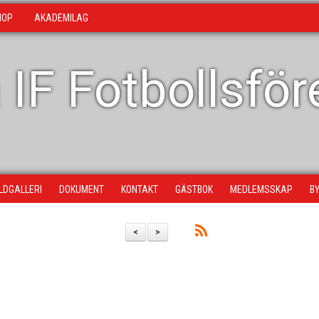
HOP
AKADEMILAG
 IF Fotbollsfö
ILDGALLERI
DOKUMENT
KONTAKT
GÄSTBOK
MEDLEMSSKAP
B
<
>