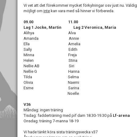
Vi vet att det förekommer mycket förkylningar osv just nu. Väldig
möjligt om
inte
kan vara med så hinner vi förbereda.
09.00 11.00
Lag 1 Jocke, Martin Lag 2 Veronica, Maria
Alihya Alva
Amanda Annie
Ella Amelia
Sally Edith
Minna Freja
Helen Stina
Nellie AB Siri
Nellie G Hanna
Tilda Selma
Olivia Naemi
Esme Sarina
Noelle
V36
Måndag: ingen träning
Tisdag: fadderträning med pif dam 18.30-19.30 på
Lf-arena
Onsdag: träning 7-manna 18-19
Vi hade tänkt köra sista träningsvecka v37