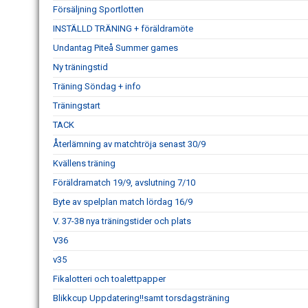
Försäljning Sportlotten
INSTÄLLD TRÄNING + föräldramöte
Undantag Piteå Summer games
Ny träningstid
Träning Söndag + info
Träningstart
TACK
Återlämning av matchtröja senast 30/9
Kvällens träning
Föräldramatch 19/9, avslutning 7/10
Byte av spelplan match lördag 16/9
V. 37-38 nya träningstider och plats
V36
v35
Fikalotteri och toalettpapper
Blikkcup Uppdatering!!samt torsdagsträning