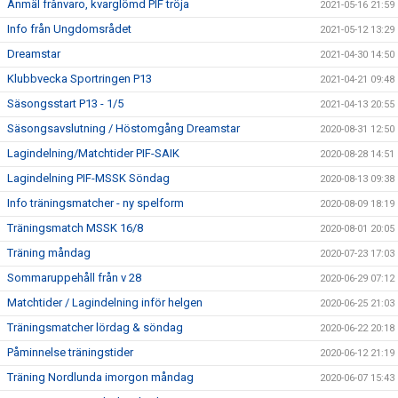
Anmäl frånvaro, kvarglömd PIF tröja
2021-05-16 21:59
Info från Ungdomsrådet
2021-05-12 13:29
Dreamstar
2021-04-30 14:50
Klubbvecka Sportringen P13
2021-04-21 09:48
Säsongsstart P13 - 1/5
2021-04-13 20:55
Säsongsavslutning / Höstomgång Dreamstar
2020-08-31 12:50
Lagindelning/Matchtider PIF-SAIK
2020-08-28 14:51
Lagindelning PIF-MSSK Söndag
2020-08-13 09:38
Info träningsmatcher - ny spelform
2020-08-09 18:19
Träningsmatch MSSK 16/8
2020-08-01 20:05
Träning måndag
2020-07-23 17:03
Sommaruppehåll från v 28
2020-06-29 07:12
Matchtider / Lagindelning inför helgen
2020-06-25 21:03
Träningsmatcher lördag & söndag
2020-06-22 20:18
Påminnelse träningstider
2020-06-12 21:19
Träning Nordlunda imorgon måndag
2020-06-07 15:43