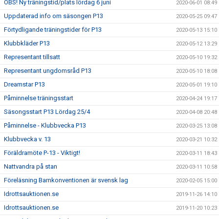
OBS! Ny träningstid/plats lördag 6 juni
2020-06-01 08:49
Uppdaterad info om säsongen P13
2020-05-25 09:47
Förtydligande träningstider för P13
2020-05-13 15:10
Klubbkläder P13
2020-05-12 13:29
Representant tillsatt
2020-05-10 19:32
Representant ungdomsråd P13
2020-05-10 18:08
Dreamstar P13
2020-05-01 19:10
Påminnelse träningsstart
2020-04-24 19:17
Säsongsstart P13 Lördag 25/4
2020-04-08 20:48
Påminnelse - Klubbvecka P13
2020-03-25 13:08
Klubbvecka v. 13
2020-03-21 10:32
Föräldramöte P-13 - Viktigt!
2020-03-11 18:43
Nattvandra på stan
2020-03-11 10:58
Föreläsning Barnkonventionen är svensk lag
2020-02-05 15:00
Idrottsauktionen.se
2019-11-26 14:10
Idrottsauktionen.se
2019-11-20 10:23