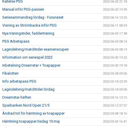
Kallelse PSG
2022-06-20 21:18
Manual inför PSG-passen
2022-06-20 19:39
Seriesammandrag lördag - Furunäset
2022-06-16 13:25
Visning av Strömbacka inför PSG
2022-06-11 08:59
Nya träningstider, fadderträning
2022-06-05 17:38
PSG Arbetspass
2022-06-03 08:14
Lagindelning/matchtider examenscupen
2022-06-02 08:19
Information om seriespel 2022
2022-05-30 19:22
Inbetalning Dreamstar + Toapapper
2022-05-30 19:18
Fikalotteri
2022-05-28 09:06
Info arbetspass PSG
2022-05-18 23:39
Lagindelning/matchtider lördag
2022-05-18 09:00
Dreamstar-häften
2022-05-16 13:15
Sparbanken Nord Open 21/5
2022-05-12 07:07
Ändrad tid för hämtning av toapapper
2022-05-08 18:16
Hämtning toapapper tisdag 10 maj
2022-05-04 16:41