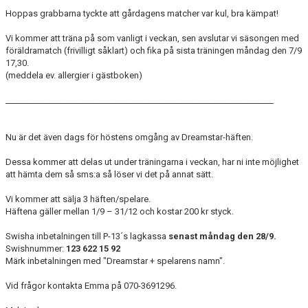
DOKUMENT
Hoppas grabbarna tyckte att gårdagens matcher var kul, bra kämpat!
KONTAKT
Vi kommer att träna på som vanligt i veckan, sen avslutar vi säsongen med
föräldramatch (frivilligt såklart) och fika på sista träningen måndag den 7/9
17,30.
GÄSTBOK
(meddela ev. allergier i gästboken)
MEDLEMSSKAP
_________________________________________________________________
Nu är det även dags för höstens omgång av Dreamstar-häften.
Dessa kommer att delas ut under träningarna i veckan, har ni inte möjlighet
att hämta dem så sms:a så löser vi det på annat sätt.
Vi kommer att sälja 3 häften/spelare.
Häftena gäller mellan 1/9 – 31/12 och kostar 200 kr styck.
Swisha inbetalningen till P-13´s lagkassa
senast måndag den 28/9.
Swishnummer:
123 622 15 92
Märk inbetalningen med "Dreamstar + spelarens namn".
Vid frågor kontakta Emma på 070-3691296.