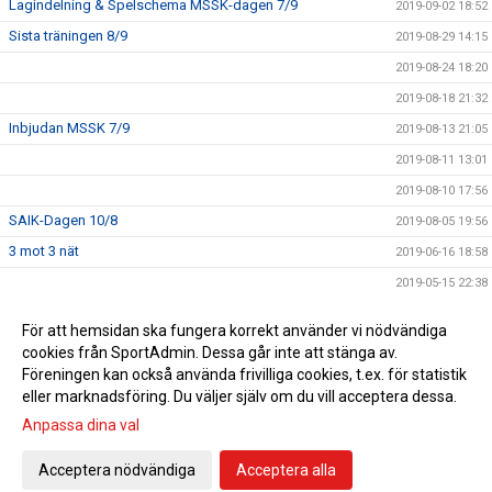
Lagindelning & Spelschema MSSK-dagen 7/9
2019-09-02 18:52
Sista träningen 8/9
2019-08-29 14:15
2019-08-24 18:20
2019-08-18 21:32
Inbjudan MSSK 7/9
2019-08-13 21:05
2019-08-11 13:01
2019-08-10 17:56
SAIK-Dagen 10/8
2019-08-05 19:56
3 mot 3 nät
2019-06-16 18:58
2019-05-15 22:38
Välkomna till Uppstartsmöte för föräldrar till P/F13
2019-04-28 20:13
För att hemsidan ska fungera korrekt använder vi nödvändiga
Vi hälsar alla barn födda 2013 och deras föräldrar
cookies från SportAdmin. Dessa går inte att stänga av.
2019-01-22 15:27
välkomna till Piteå IF FF.
Föreningen kan också använda frivilliga cookies, t.ex. för statistik
eller marknadsföring. Du väljer själv om du vill acceptera dessa.
Anpassa dina val
Cookie-inställningar
Gå till Webbversion
Acceptera nödvändiga
Acceptera alla