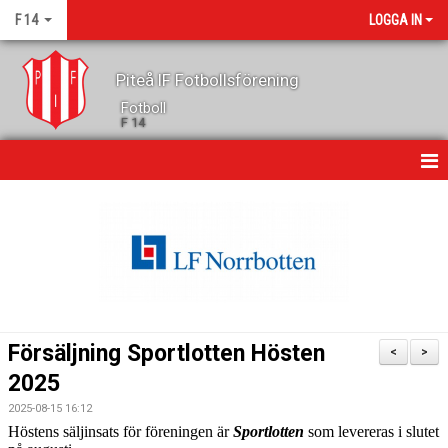
F 14
LOGGA IN
Piteå IF Fotbollsförening
Fotboll
F 14
HEM
NYHETER
DOKUMENT
BILDGALLERI
Försäljning Sportlotten Hösten
<
>
KONTAKT
2025
2025-08-15 16:12
KALENDER
Höstens säljinsats för föreningen är
Sportlotten
som levereras i slutet