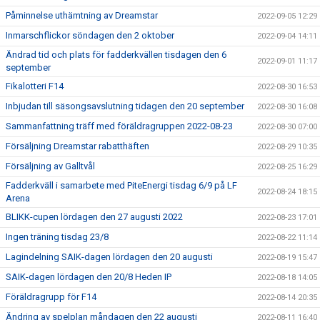
Påminnelse uthämtning av Dreamstar
2022-09-05 12:29
Inmarschflickor söndagen den 2 oktober
2022-09-04 14:11
Ändrad tid och plats för fadderkvällen tisdagen den 6
2022-09-01 11:17
september
Fikalotteri F14
2022-08-30 16:53
Inbjudan till säsongsavslutning tidagen den 20 september
2022-08-30 16:08
Sammanfattning träff med föräldragruppen 2022-08-23
2022-08-30 07:00
Försäljning Dreamstar rabatthäften
2022-08-29 10:35
Försäljning av Galltvål
2022-08-25 16:29
Fadderkväll i samarbete med PiteEnergi tisdag 6/9 på LF
2022-08-24 18:15
Arena
BLIKK-cupen lördagen den 27 augusti 2022
2022-08-23 17:01
Ingen träning tisdag 23/8
2022-08-22 11:14
Lagindelning SAIK-dagen lördagen den 20 augusti
2022-08-19 15:47
SAIK-dagen lördagen den 20/8 Heden IP
2022-08-18 14:05
Föräldragrupp för F14
2022-08-14 20:35
Ändring av spelplan måndagen den 22 augusti
2022-08-11 16:40