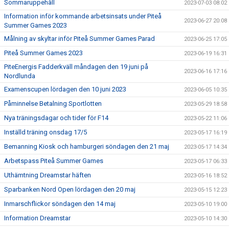
Sommaruppehåll
2023-07-03 08:02
Information inför kommande arbetsinsats under Piteå
2023-06-27 20:08
Summer Games 2023
Målning av skyltar inför Piteå Summer Games Parad
2023-06-25 17:05
Piteå Summer Games 2023
2023-06-19 16:31
PiteEnergis Fadderkväll måndagen den 19 juni på
2023-06-16 17:16
Nordlunda
Examenscupen lördagen den 10 juni 2023
2023-06-05 10:35
Påminnelse Betalning Sportlotten
2023-05-29 18:58
Nya träningsdagar och tider för F14
2023-05-22 11:06
Inställd träning onsdag 17/5
2023-05-17 16:19
Bemanning Kiosk och hamburgeri söndagen den 21 maj
2023-05-17 14:34
Arbetspass Piteå Summer Games
2023-05-17 06:33
Uthämtning Dreamstar häften
2023-05-16 18:52
Sparbanken Nord Open lördagen den 20 maj
2023-05-15 12:23
Inmarschflickor söndagen den 14 maj
2023-05-10 19:00
Information Dreamstar
2023-05-10 14:30