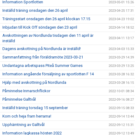
Information Sportlotten
2023-05-01 15:26
Inställd träning onsdagen den 26 april
2023-04-25 17:31
Träningsstart onsdagen den 26 april klockan 17.15
2023-04-23 19:02
Inbjudan till Kick Off söndagen den 23 april
2023-04-14 18:52
Avskottningen av Nordlunda tisdagen den 11 april är
2023-04-11 13:17
inställd
Dagens avskottning på Nordlunda är inställd!
2023-04-03 15:33
Sammanfattning från föräldramöte 2023-03-21
2023-03-29 14:39
Undantagna arbetspass Piteå Summer Games
2023-03-29 13:25
Information angående försäljning av sportlotten F 14
2023-03-28 16:32
Hjälp med avskottning på Nordlunda
2023-03-28 16:15
Påminnelse Inmarschflickor
2022-10-01 08:34
Påminnelse Galltvål
2022-09-16 08:27
Inställd träning torsdag 15 september
2022-09-15 08:33
Kom och heja fram herrarna!
2022-09-14 13:44
Upphämtning av Galltvål
2022-09-12 15:31
Information lagkassa hösten 2022
2022-09-12 13:49