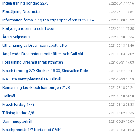
Ingen träning söndag 22/5
2022-05-17 14:16
Försäljning Dreamstar
2022-05-11 17:54
Information försäljning toalettpapper våren 2022 F14
2022-05-08 19:22
Förtydligande inmarschflickor
2022-04-11 17:35
Årets Säljinsats
2022-03-28 10:34
Uthämtning av Dreamstar rabatthäften
2021-09-13 16:40
Angående Dreamstar rabatthäften och Galltvål
2021-09-03 17:02
Försäljning Dreamstar rabatthäften
2021-08-31 17:03
Match torsdag 2/9 Klockan 18.00, Sinavallen Böle
2021-08-27 15:41
Maillista samt påminnelse Galltvål
2021-08-23 10:19
Bemanning kiosk och hamburgeri 21/8
2021-08-18 20:24
Galltvål
2021-08-18 14:18
Match lördag 14/8
2021-08-12 08:33
Träning tisdag 3/8
2021-08-02 09:35
Sommaruppehåll
2021-06-29 10:09
Matchpremiär 1/7 borta mot SAIK
2021-06-23 11:23