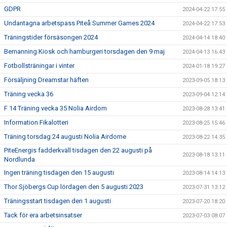
GDPR
2024-04-22 17:55
Undantagna arbetspass Piteå Summer Games 2024
2024-04-22 17:53
Träningstider försäsongen 2024
2024-04-14 18:40
Bemanning Kiosk och hamburgeri torsdagen den 9 maj
2024-04-13 16:43
Fotbollsträningar i vinter
2024-01-18 19:27
Försäljning Dreamstar häften
2023-09-05 18:13
Träning vecka 36
2023-09-04 12:14
F 14 Träning vecka 35 Nolia Airdom
2023-08-28 13:41
Information Fikalotteri
2023-08-25 15:46
Träning torsdag 24 augusti Nolia Airdome
2023-08-22 14:35
PiteEnergis fadderkväll tisdagen den 22 augusti på
2023-08-18 13:11
Nordlunda
Ingen träning tisdagen den 15 augusti
2023-08-14 14:13
Thor Sjöbergs Cup lördagen den 5 augusti 2023
2023-07-31 13:12
Träningsstart tisdagen den 1 augusti
2023-07-20 18:20
Tack för era arbetsinsatser
2023-07-03 08:07