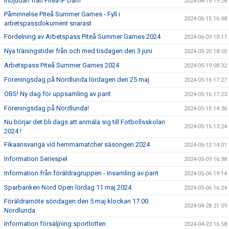
Inbjudan från PIteå IF Dam
2024-06-16 19:28
Påminnelse Piteå Summer Games - Fyll i
2024-06-15 16:48
arbetspassdokument snarast
Fördelning av Arbetspass Piteå Summer Games 2024
2024-06-09 10:17
Nya träningstider från och med tisdagen den 3 juni
2024-05-20 18:50
Arbetspass Piteå Summer Games 2024
2024-05-19 08:32
Föreningsdag på Nordlunda lördagen den 25 maj
2024-05-16 17:27
OBS! Ny dag för uppsamling av pant
2024-05-16 17:23
Föreningsdag på Nordlunda!
2024-05-15 14:36
Nu börjar det bli dags att anmäla sig till Fotbollsskolan
2024-05-15 13:24
2024 !
Fikaansvariga vid hemmamatcher säsongen 2024
2024-05-12 14:01
Information Seriespel
2024-05-09 16:38
Information från föräldragruppen - Insamling av pant
2024-05-06 19:14
Sparbanken Nord Open lördag 11 maj 2024
2024-05-06 16:24
Föräldramöte söndagen den 5 maj klockan 17.00
2024-04-28 21:09
Nordlunda
Information försäljning sportlotten
2024-04-23 16:58