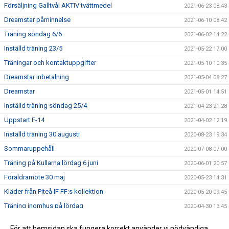
Försäljning Galltvål AKTIV tvättmedel
2021-06-23 08:43
Dreamstar påminnelse
2021-06-10 08:42
Träning söndag 6/6
2021-06-02 14:22
Inställd träning 23/5
2021-05-22 17:00
Träningar och kontaktuppgifter
2021-05-10 10:35
Dreamstar inbetalning
2021-05-04 08:27
Dreamstar
2021-05-01 14:51
Inställd träning söndag 25/4
2021-04-23 21:28
Uppstart F-14
2021-04-02 12:19
Inställd träning 30 augusti
2020-08-23 19:34
Sommaruppehåll
2020-07-08 07:00
Träning på Kullarna lördag 6 juni
2020-06-01 20:57
Föräldramöte 30 maj
2020-05-23 14:31
Kläder från Piteå IF FF:s kollektion
2020-05-20 09:45
Träning inomhus på lördag
2020-04-30 13:45
Välkommen till årets första fotbollsträning!
2020-04-22 19:28
För att hemsidan ska fungera korrekt använder vi nödvändiga