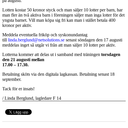
på augusti.
GÄSTBOK
Lotten kostar 50 kronor styck och man säljer 10 lotter per barn, har
man fler än två aktiva barn i föreningen säljer man inga lotter för det
MEDLEMSKAP
yngsta barnet.
Vill man köpa sig fri kan man i stället betala 400
kronor per aktiv.
TRUPPEN
Meddela eventuella friköp och syskonundantag
till
linda.berglund@netsolutions.se
senast söndagen den 17 augusti
meddelas inget så utgår vi från att man säljer 10 lotter per aktiv.
Lotterna kommer att delas ut i samband med träningen
torsdagen
den 21 augusti
mellan
17.00 – 17.30.
Betalning sköts via den digitala lagkassan. Betalning senast 18
september.
Tack för er insats!
/ Linda Berglund, lagledare F 14