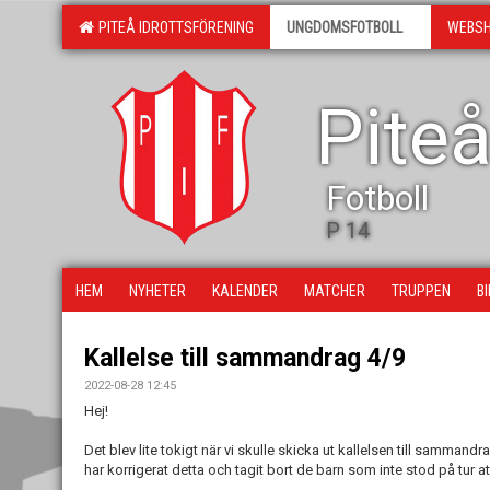
PITEÅ IDROTTSFÖRENING
UNGDOMSFOTBOLL
WEBS
Piteå
Fotboll
P 14
HEM
NYHETER
KALENDER
MATCHER
TRUPPEN
B
Kallelse till sammandrag 4/9
2022-08-28 12:45
Hej!
Det blev lite tokigt när vi skulle skicka ut kallelsen till sammandra
har korrigerat detta och tagit bort de barn som inte stod på tur at