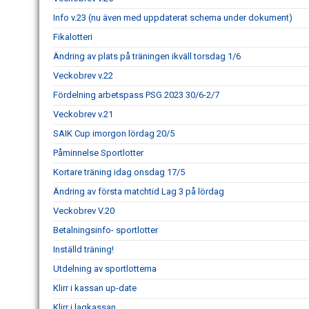
Info v.23 (nu även med uppdaterat schema under dokument)
Fikalotteri
Ändring av plats på träningen ikväll torsdag 1/6
Veckobrev v.22
Fördelning arbetspass PSG 2023 30/6-2/7
Veckobrev v.21
SAIK Cup imorgon lördag 20/5
Påminnelse Sportlotter
Kortare träning idag onsdag 17/5
Ändring av första matchtid Lag 3 på lördag
Veckobrev V.20
Betalningsinfo- sportlotter
Inställd träning!
Utdelning av sportlotterna
Klirr i kassan up-date
Klirr i lagkassan