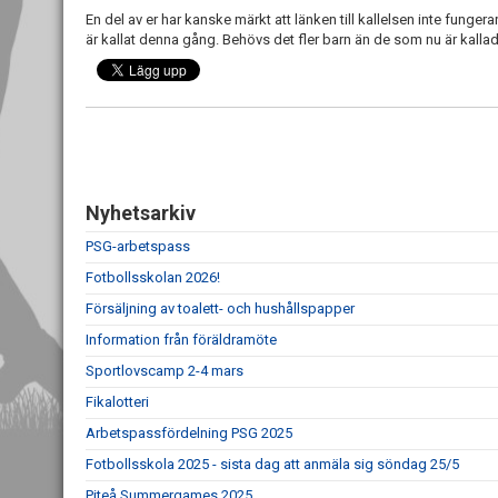
En del av er har kanske märkt att länken till kallelsen inte fungera
är kallat denna gång. Behövs det fler barn än de som nu är kalla
Nyhetsarkiv
PSG-arbetspass
Fotbollsskolan 2026!
Försäljning av toalett- och hushållspapper
Information från föräldramöte
Sportlovscamp 2-4 mars
Fikalotteri
Arbetspassfördelning PSG 2025
Fotbollsskola 2025 - sista dag att anmäla sig söndag 25/5
Piteå Summergames 2025