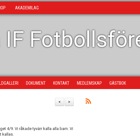
HOP
AKADEMILAG
 IF Fotbollsfö
ILDGALLERI
DOKUMENT
KONTAKT
MEDLEMSKAP
GÄSTBOK
<
>
get 4/9. Vi råkade tyvärr kalla alla barn. Vi
t kallas.