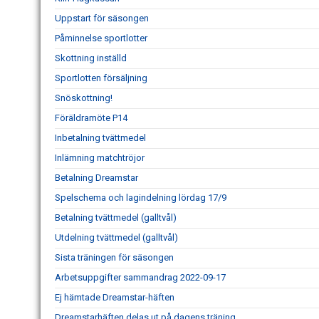
Uppstart för säsongen
Påminnelse sportlotter
Skottning inställd
Sportlotten försäljning
Snöskottning!
Föräldramöte P14
Inbetalning tvättmedel
Inlämning matchtröjor
Betalning Dreamstar
Spelschema och lagindelning lördag 17/9
Betalning tvättmedel (galltvål)
Utdelning tvättmedel (galltvål)
Sista träningen för säsongen
Arbetsuppgifter sammandrag 2022-09-17
Ej hämtade Dreamstar-häften
Dreamstarhäften delas ut på dagens träning