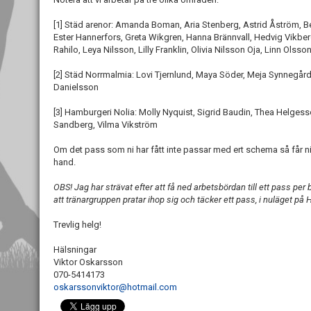
[1] Städ arenor: Amanda Boman, Aria Stenberg, Astrid Åström, B
Ester Hannerfors, Greta Wikgren, Hanna Brännvall, Hedvig Vikber
Rahilo, Leya Nilsson, Lilly Franklin, Olivia Nilsson Oja, Linn Olsso
[2] Städ Norrmalmia: Lovi Tjernlund, Maya Söder, Meja Synnegår
Danielsson
[3] Hamburgeri Nolia: Molly Nyquist, Sigrid Baudin, Thea Helgesso
Sandberg, Vilma Vikström
Om det pass som ni har fått inte passar med ert schema så får ni
hand.
OBS! Jag har strävat efter att få ned arbetsbördan till ett pass per 
att tränargruppen pratar ihop sig och täcker ett pass, i nuläget på
Trevlig helg!
Hälsningar
Viktor Oskarsson
070-5414173
oskarssonviktor@hotmail.com