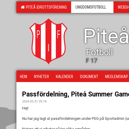
PITEÅ IDROTTSFÖRENING
UNGDOMSFOTBOLL
WEBS
Piteå
Fotboll
F 17
HEM
NYHETER
KALENDER
DOKUMENT
MEDLEMSKAP
Passfördelning, Piteå Summer Gam
2024-05-31 09:18
Hej!
Nu har jag lagt ut passfördelningen under PSG på Sportadmin (
Notera att vi arbetar på tre olika områden: