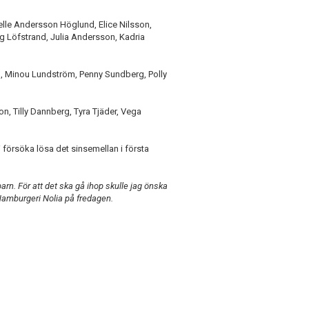
elle Andersson Höglund, Elice Nilsson,
g Löfstrand, Julia Andersson, Kadria
n
d, Minou Lundström, Penny Sundberg, Polly
n, Tilly Dannberg, Tyra Tjäder, Vega
 försöka lösa det sinsemellan i första
barn. För att det ska gå ihop skulle jag önska
 Hamburgeri Nolia på fredagen.