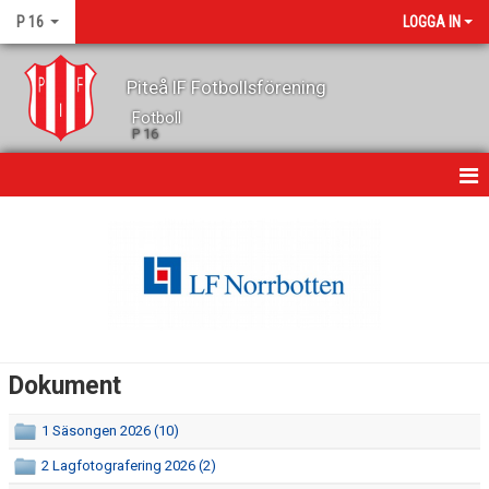
P 16
LOGGA IN
Piteå IF Fotbollsförening
Fotboll
P 16
HEM
NYHETER
DOKUMENT
BILDGALLERI
Dokument
KONTAKT
1 Säsongen 2026 (10)
KALENDER
2 Lagfotografering 2026 (2)