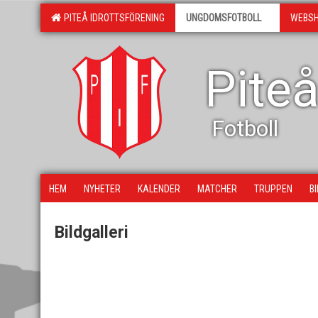
PITEÅ IDROTTSFÖRENING
UNGDOMSFOTBOLL
WEBS
Piteå
Fotboll
HEM
NYHETER
KALENDER
MATCHER
TRUPPEN
B
Bildgalleri