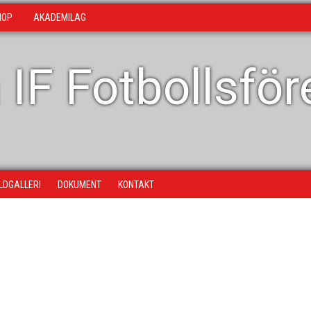
HOP
AKADEMILAG
 IF Fotbollsfö
ILDGALLERI
DOKUMENT
KONTAKT