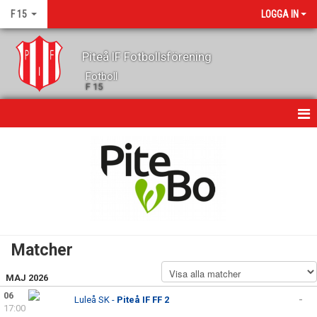
F 15
LOGGA IN
Piteå IF Fotbollsförening
Fotboll
F 15
HEM
NYHETER
KALENDER
GÄSTBOK
Matcher
MATCHER
MAJ 2026
TRUPPEN
06
Luleå SK -
Piteå IF FF 2
-
17:00