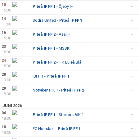
BILDGALLERI
10
Piteå IF FF 1
- Öjeby IF
-
15:30
DOKUMENT
14
Södra United -
Piteå IF FF 1
-
11:00
KONTAKT
16
Piteå IF FF 2
- Assi IF
-
15:30
MEDLEMSKAP
23
Piteå IF FF 1
- MSSK
-
15:30
24
Piteå IF FF 2
- IFK Luleå Blå
-
15:30
28
IBFF 1 -
Piteå IF FF 1
-
19:00
29
Notvikens IK 1 -
Piteå IF FF 2
-
18:30
JUNI 2026
04
Piteå IF FF 1
- Storfors AIK 1
-
18:30
10
FC Norrsken -
Piteå IF FF 1
-
18:00