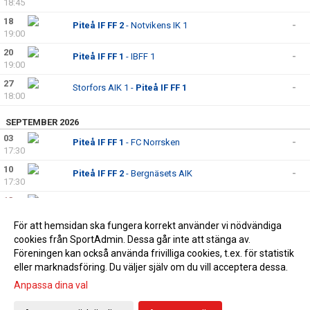
18:45
18
Piteå IF FF 2
- Notvikens IK 1
-
19:00
20
Piteå IF FF 1
- IBFF 1
-
19:00
27
Storfors AIK 1 -
Piteå IF FF 1
-
18:00
SEPTEMBER 2026
03
Piteå IF FF 1
- FC Norrsken
-
17:30
10
Piteå IF FF 2
- Bergnäsets AIK
-
17:30
13
Piteå IF FF 1
- IFK Arvidsjaur
-
14:00
För att hemsidan ska fungera korrekt använder vi nödvändiga
17
Piteå IF FF 1
- Södra United
-
cookies från SportAdmin. Dessa går inte att stänga av.
17:30
Föreningen kan också använda frivilliga cookies, t.ex. för statistik
eller marknadsföring. Du väljer själv om du vill acceptera dessa.
Anpassa dina val
Cookie-inställningar
Gå till Webbversion