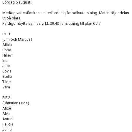
Lördag 6 augusti.
BILDGALLERI
Medtag vattenflaska samt erforderlig fotbollsutrustning. Matchtröjor delas
DOKUMENT
ut på plats.
Färdigombytta samlas vi kl. 09.40 i anslutning till plan 6 / 7.
KONTAKT
PIF 1:
(Jim och Marcus)
MEDLEMSKAP
Alicia
Ebba
Hillevi
Iris
Julia
Lovis
Stella
Tilde
Vera
PIF 2:
(Christian Frida)
Alice
Alva
Astrid
Felicia
Junie