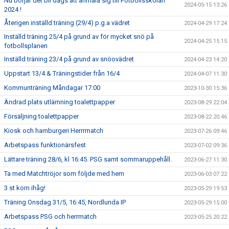
Nu börjar det bli dags att anmäla sig till Fotbollsskolan
2024-05-15 13:26
2024 !
Återigen inställd träning (29/4) p.g.a vädret
2024-04-29 17:24
Inställd träning 25/4 på grund av för mycket snö på
2024-04-25 15:15
fotbollsplanen
Inställd träning 23/4 på grund av snöovädret
2024-04-23 14:20
Uppstart 13/4 & Träningstider från 16/4
2024-04-07 11:30
Kommunträning Måndagar 17:00
2023-10-30 15:36
Ändrad plats utlämning toalettpapper
2023-08-29 22:04
Försäljning toalettpapper
2023-08-22 20:46
Kiosk och hamburgeri Herrrmatch
2023-07-26 09:46
Arbetspass funktionärsfest
2023-07-02 09:36
Lättare träning 28/6, kl 16:45. PSG samt sommaruppehåll.
2023-06-27 11:30
Ta med Matchtröjor som följde med hem
2023-06-03 07:22
3 st kom ihåg!
2023-05-29 19:53
Träning Onsdag 31/5, 16:45, Nordlunda IP
2023-05-29 15:00
Arbetspass PSG och herrmatch
2023-05-25 20:22