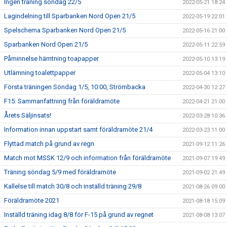
Ingen träning söndag 22/5
2022-05-21 18:24
Lagindelning till Sparbanken Nord Open 21/5
2022-05-19 22:01
Spelschema Sparbanken Nord Open 21/5
2022-05-16 21:00
Sparbanken Nord Open 21/5
2022-05-11 22:59
Påminnelse hämtning toapapper
2022-05-10 13:19
Utlämning toalettpapper
2022-05-04 13:10
Första träningen Söndag 1/5, 10:00, Strömbacka
2022-04-30 12:27
F15: Sammanfattning från föräldramöte
2022-04-21 21:00
Årets Säljinsats!
2022-03-28 10:36
Information innan uppstart samt föräldramöte 21/4
2022-03-23 11:00
Flyttad match på grund av regn
2021-09-12 11:26
Match mot MSSK 12/9 och information från föräldramöte
2021-09-07 19:49
Träning söndag 5/9 med föräldramöte
2021-09-02 21:49
Kallelse till match 30/8 och inställd träning 29/8
2021-08-26 09:00
Föräldramöte 2021
2021-08-18 15:09
Inställd träning idag 8/8 för F-15 på grund av regnet
2021-08-08 13:07