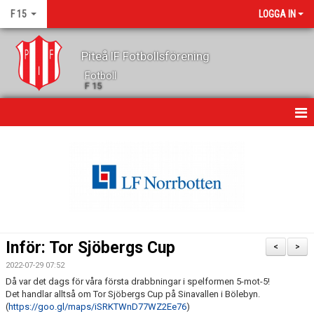
F 15
LOGGA IN
Piteå IF Fotbollsförening
Fotboll
F 15
HEM
NYHETER
KALENDER
GÄSTBOK
Inför: Tor Sjöbergs Cup
<
>
MATCHER
2022-07-29 07:52
Då var det dags för våra första drabbningar i spelformen 5-mot-5!
TRUPPEN
Det handlar alltså om Tor Sjöbergs Cup på Sinavallen i Bölebyn.
(
https://goo.gl/maps/iSRKTWnD77WZ2Ee76
)