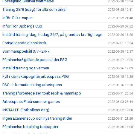
Försäljning Galltvål tvättmedel
2022-08-28 16:14
Träning 28/8 (idag) för alla som orkar
2022-08-28 10:41
Inför: Blikk-cupen
2022-08-22 21:48
Inför: Tor Sjöbergs Cup
2022-07-29 07:52
Inställd träning idag, tisdag 26/7, på grund av kraftigt regn
2022-07-26 15:25
Förtydligande glasskiosk
2022-07-01 13:34
Sommaruppehåll 3/7 - 24/7
2022-06-28 12:37
Påminnelse! gällande pass under PSG
2022-06-27 13:25
Inställd träning pga värmen
2022-06-26 12:09
Fyll i kontaktuppgifter arbetspass PSG
2022-06-18 19:38
PSG- information kring arbetspass
2022-06-16 18:10
Träningsförberedelser, toabesök & namnlapp
2022-06-11 20:54
Arbetspass Piteå summer games
2022-06-03 23:44
INSTÄLLT! (Fotbollens dag)
2022-06-02 12:00
Ingen Examenscup och nya träningstider
2022-05-31 21:20
Påminnelse betalning toapapper
2022-05-30 18:08