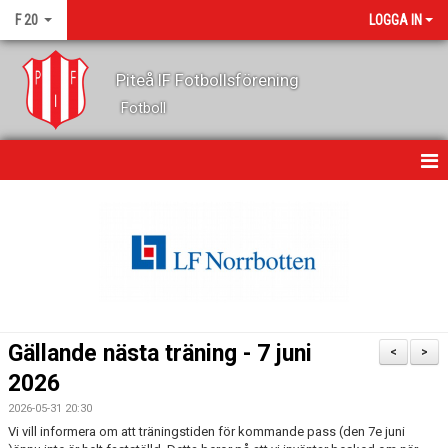
F 20
LOGGA IN
Piteå IF Fotbollsförening
Fotboll
HEM
NYHETER
KALENDER
MATCHER
Gällande nästa träning - 7 juni
<
>
TRUPPEN
2026
2026-05-31 20:30
BILDGALLERI
Vi vill informera om att träningstiden för kommande pass (den 7e juni