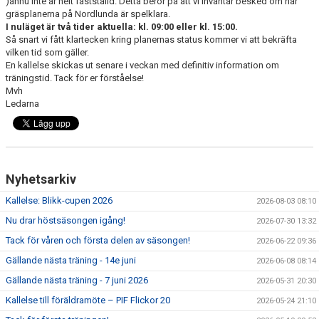
)ännu inte är helt fastställd. Detta beror på att vi inväntar besked om när
DOKUMENT
gräsplanerna på Nordlunda är spelklara.
I nuläget är två tider aktuella: kl. 09:00 eller kl. 15:00.
KONTAKT
Så snart vi fått klartecken kring planernas status kommer vi att bekräfta
vilken tid som gäller.
En kallelse skickas ut senare i veckan med definitiv information om
träningstid. Tack för er förståelse!
Mvh
Ledarna
Nyhetsarkiv
Kallelse: Blikk-cupen 2026
2026-08-03 08:10
Nu drar höstsäsongen igång!
2026-07-30 13:32
Tack för våren och första delen av säsongen!
2026-06-22 09:36
Gällande nästa träning - 14e juni
2026-06-08 08:14
Gällande nästa träning - 7 juni 2026
2026-05-31 20:30
Kallelse till föräldramöte – PIF Flickor 20
2026-05-24 21:10