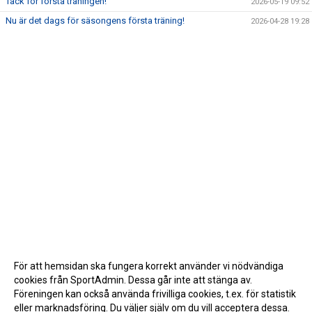
Tack för första träningen!
2026-05-19 09:52
Nu är det dags för säsongens första träning!
2026-04-28 19:28
För att hemsidan ska fungera korrekt använder vi nödvändiga
cookies från SportAdmin. Dessa går inte att stänga av.
Föreningen kan också använda frivilliga cookies, t.ex. för statistik
eller marknadsföring. Du väljer själv om du vill acceptera dessa.