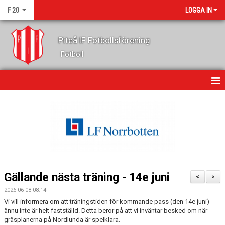
F 20
LOGGA IN
Piteå IF Fotbollsförening
Fotboll
HEM
NYHETER
KALENDER
MATCHER
Gällande nästa träning - 14e juni
<
>
TRUPPEN
2026-06-08 08:14
Vi vill informera om att träningstiden för kommande pass (den 14e juni)
BILDGALLERI
ännu inte är helt fastställd. Detta beror på att vi inväntar besked om när
gräsplanerna på Nordlunda är spelklara.