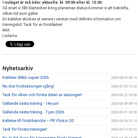
I nuläget är två tider aktuella: kl. 09:00 eller kl. 15:00.
DOKUMENT
Så snart vi fått klartecken kring planernas status kommer vi att bekräfta
vilken tid som gäller.
KONTAKT
En kallelse skickas ut senare i veckan med definitiv information om
träningstid. Tack för er förståelse!
Mvh
Ledarna
Nyhetsarkiv
Kallelse: Blikk-cupen 2026
2026-08-03 08:10
Nu drar höstsäsongen igång!
2026-07-30 13:32
Tack för våren och första delen av säsongen!
2026-06-22 09:36
Gällande nästa träning - 14e juni
2026-06-08 08:14
Gällande nästa träning - 7 juni 2026
2026-05-31 20:30
Kallelse till föräldramöte – PIF Flickor 20
2026-05-24 21:10
Tack för första träningen!
2026-05-19 09:52
Nu är det dags för säsongens första träning!