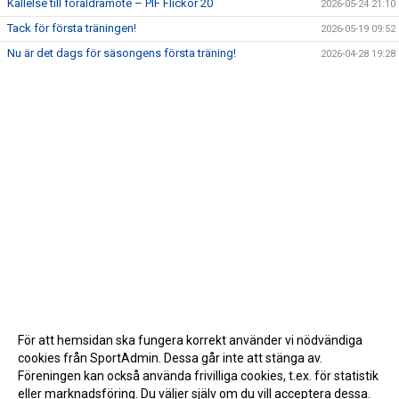
Kallelse till föräldramöte – PIF Flickor 20
2026-05-24 21:10
Tack för första träningen!
2026-05-19 09:52
Nu är det dags för säsongens första träning!
2026-04-28 19:28
För att hemsidan ska fungera korrekt använder vi nödvändiga
cookies från SportAdmin. Dessa går inte att stänga av.
Föreningen kan också använda frivilliga cookies, t.ex. för statistik
eller marknadsföring. Du väljer själv om du vill acceptera dessa.