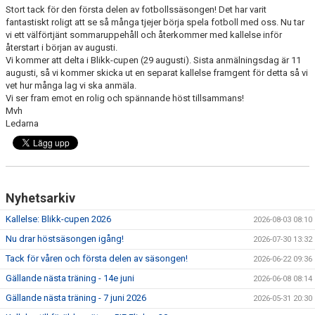
DOKUMENT
Stort tack för den första delen av fotbollssäsongen! Det har varit
fantastiskt roligt att se så många tjejer börja spela fotboll med oss. Nu tar
vi ett välförtjänt sommaruppehåll och återkommer med kallelse inför
KONTAKT
återstart i början av augusti.
Vi kommer att delta i Blikk-cupen (29 augusti). Sista anmälningsdag är 11
augusti, så vi kommer skicka ut en separat kallelse framgent för detta så vi
vet hur många lag vi ska anmäla.
Vi ser fram emot en rolig och spännande höst tillsammans!
Mvh
Ledarna
Nyhetsarkiv
Kallelse: Blikk-cupen 2026
2026-08-03 08:10
Nu drar höstsäsongen igång!
2026-07-30 13:32
Tack för våren och första delen av säsongen!
2026-06-22 09:36
Gällande nästa träning - 14e juni
2026-06-08 08:14
Gällande nästa träning - 7 juni 2026
2026-05-31 20:30