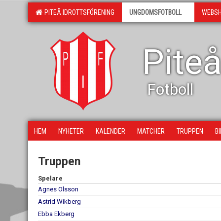
PITEÅ IDROTTSFÖRENING
UNGDOMSFOTBOLL
WEBS
Piteå
Fotboll
HEM
NYHETER
KALENDER
MATCHER
TRUPPEN
B
Truppen
Spelare
Agnes Olsson
Astrid Wikberg
Ebba Ekberg