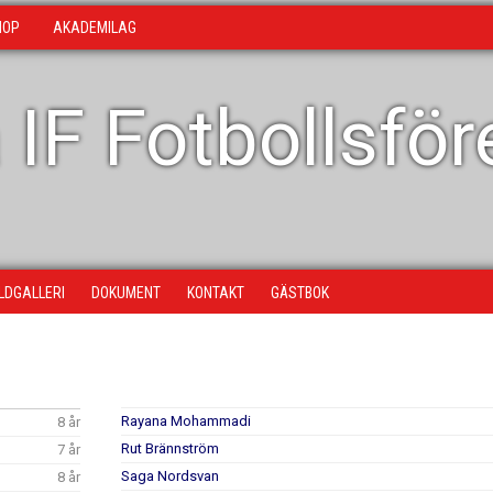
HOP
AKADEMILAG
 IF Fotbollsfö
ILDGALLERI
DOKUMENT
KONTAKT
GÄSTBOK
Rayana Mohammadi
8 år
Rut Brännström
7 år
Saga Nordsvan
8 år