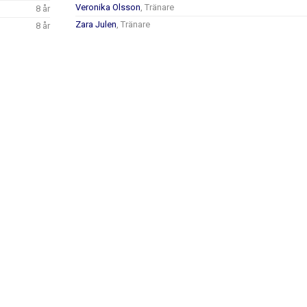
Veronika Olsson
, Tränare
8 år
Zara Julen
, Tränare
8 år