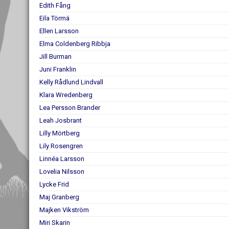
Edith Fång
Eila Törmä
Ellen Larsson
Elma Coldenberg Ribbja
Jill Burman
Juni Franklin
Kelly Rådlund Lindvall
Klara Wredenberg
Lea Persson Brander
Leah Josbrant
Lilly Mörtberg
Lily Rosengren
Linnéa Larsson
Lovelia Nilsson
Lycke Frid
Maj Granberg
Majken Vikström
Miri Skarin