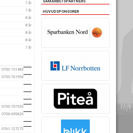
SAMARBETSPARTNERS
7 år
7 år
HUVUDSPONSORER
8 år
8 år
8 år
8 år
7 år
0702-151485
0730-761956
0730-707553
0706-695626
0761-127273