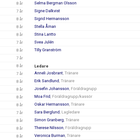
Selma Bergman Olsson
8 år
Signe Dalkvist
7 år
Sigrid Hermansson
8 år
Stella Åman
8 år
Stina Lantto
8 år
Svea Julén
7 år
Tilly Granström
8 år
7 år
8 år
Ledare
Anneli Josbrant
, Tränare
7 år
Erik Sandlund
, Tränare
8 år
Josefin Johansson
, Föräldragrupp
8 år
Moa Frid
, Föräldragrupp/kassör
8 år
Oskar Hermansson
, Tränare
8 år
Sara Berglund
, Lagledare
7 år
Simon Granberg
, Tränare
8 år
Therese Nilsson
, Föräldragrupp
8 år
Veronica Burman
, Tränare
8 år