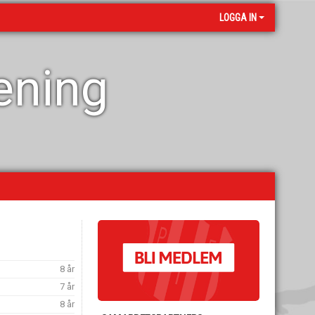
LOGGA IN
rening
8 år
7 år
8 år