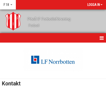
F 18
LOGGA IN
Piteå IF Fotbollsförening
Fotboll
HEM
NYHETER
KALENDER
MATCHER
Kontakt
TRUPPEN
BILDGALLERI