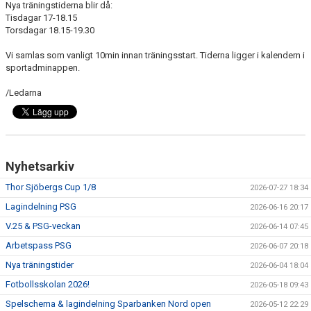
Nya träningstiderna blir då:
DOKUMENT
Tisdagar 17-18.15
Torsdagar 18.15-19.30
KONTAKT
Vi samlas som vanligt 10min innan träningsstart. Tiderna ligger i kalendern i
GÄSTBOK
sportadminappen.
/Ledarna
Nyhetsarkiv
Thor Sjöbergs Cup 1/8
2026-07-27 18:34
Lagindelning PSG
2026-06-16 20:17
V.25 & PSG-veckan
2026-06-14 07:45
Arbetspass PSG
2026-06-07 20:18
Nya träningstider
2026-06-04 18:04
Fotbollsskolan 2026!
2026-05-18 09:43
Spelschema & lagindelning Sparbanken Nord open
2026-05-12 22:29