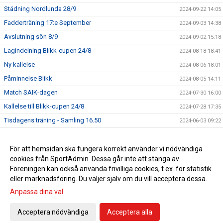
Städning Nordlunda 28/9
2024-09-22 14:05
Fadderträning 17:e September
2024-09-03 14:38
Avslutning sön 8/9
2024-09-02 15:18
Lagindelning Blikk-cupen 24/8
2024-08-18 18:41
Ny kallelse
2024-08-06 18:01
Påminnelse Blikk
2024-08-05 14:11
Match SAIK-dagen
2024-07-30 16:00
Kallelse till Blikk-cupen 24/8
2024-07-28 17:35
Tisdagens träning - Samling 16.50
2024-06-03 09:22
Träningstider F18 juni - sep
2024-05-26 19:43
Föreningsdag på Nordlunda!
För att hemsidan ska fungera korrekt använder vi nödvändiga
2024-05-15 14:40
cookies från SportAdmin. Dessa går inte att stänga av.
Välkommen F18
2024-05-07 19:56
Föreningen kan också använda frivilliga cookies, t.ex. för statistik
eller marknadsföring. Du väljer själv om du vill acceptera dessa.
Anpassa dina val
Cookie-inställningar
Gå till Webbversion
Acceptera nödvändiga
Acceptera alla