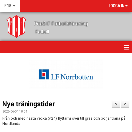
F 18
LOGGA IN
Piteå IF Fotbollsförening
Fotboll
HEM
NYHETER
KALENDER
MATCHER
Nya träningstider
<
>
TRUPPEN
2026-06-04 18:04
Från och med nästa vecka (v.24) flyttar vi över till gräs och börjar träna på
BILDGALLERI
Nordlunda.