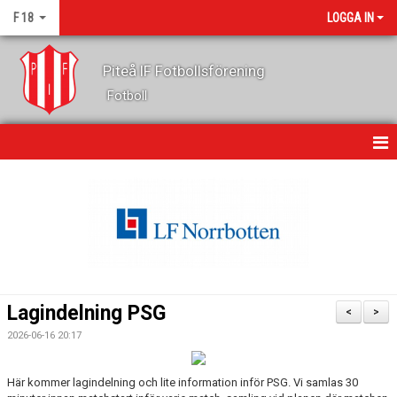
F 18
LOGGA IN
Piteå IF Fotbollsförening
Fotboll
HEM
NYHETER
KALENDER
MATCHER
Lagindelning PSG
<
>
TRUPPEN
2026-06-16 20:17
BILDGALLERI
Här kommer lagindelning och lite information inför PSG. Vi samlas 30