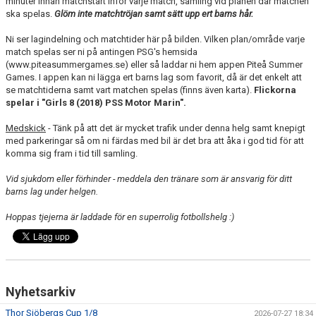
minuter innan matchstart inför varje match, samling vid planen där matchen
DOKUMENT
ska spelas.
Glöm inte matchtröjan samt sätt upp ert barns hår.
KONTAKT
Ni ser lagindelning och matchtider här på bilden. Vilken plan/område varje
match spelas ser ni på antingen PSG's hemsida
(www.piteasummergames.se) eller så laddar ni hem appen Piteå Summer
GÄSTBOK
Games. I appen kan ni lägga ert barns lag som favorit, då är det enkelt att
se matchtiderna samt vart matchen spelas (finns även karta).
Flickorna
spelar i "Girls 8 (2018) PSS Motor Marin".
Medskick
- Tänk på att det är mycket trafik under denna helg samt knepigt
med parkeringar så om ni färdas med bil är det bra att åka i god tid för att
komma sig fram i tid till samling.
Vid sjukdom eller förhinder - meddela den tränare som är ansvarig för ditt
barns lag under helgen.
Hoppas tjejerna är laddade för en superrolig fotbollshelg :)
Nyhetsarkiv
Thor Sjöbergs Cup 1/8
2026-07-27 18:34